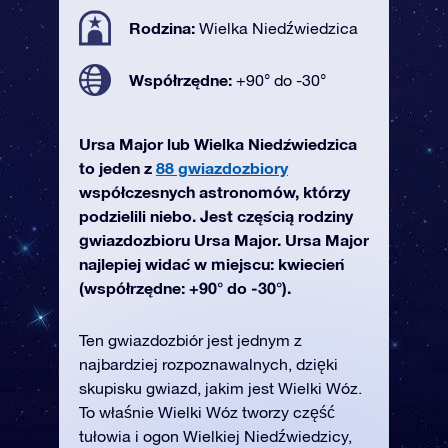
Rodzina:
Wielka Niedźwiedzica
Współrzędne:
+90° do -30°
Ursa Major lub Wielka Niedźwiedzica
to jeden z
88 gwiazdozbiory
współczesnych astronomów, którzy
podzielili niebo. Jest częścią rodziny
gwiazdozbioru Ursa Major. Ursa Major
najlepiej widać w miejscu: kwiecień
(współrzędne: +90° do -30°).
Ten gwiazdozbiór jest jednym z
najbardziej rozpoznawalnych, dzięki
skupisku gwiazd, jakim jest Wielki Wóz.
To właśnie Wielki Wóz tworzy część
tułowia i ogon Wielkiej Niedźwiedzicy,