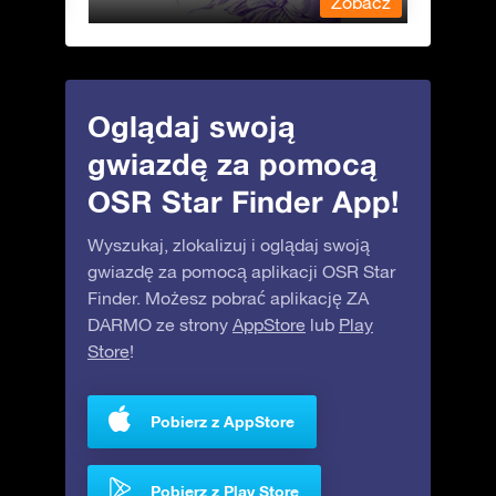
obacz
Zobacz
Oglądaj swoją
gwiazdę za pomocą
OSR Star Finder App!
Wyszukaj, zlokalizuj i oglądaj swoją
gwiazdę za pomocą aplikacji OSR Star
Finder. Możesz pobrać aplikację ZA
DARMO ze strony
AppStore
lub
Play
Store
!
Pobierz z AppStore
Pobierz z Play Store