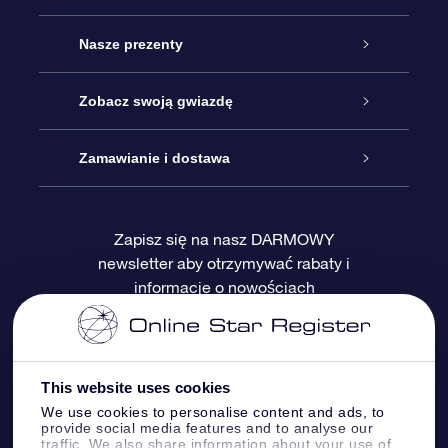
Obsługa
Nasze prezenty
Kontakt
Podarunek Gwiazda Online
Zobacz swoją gwiazdę
Blog
Pakiet Podarunkowy OSR
Rejestr Gwiazd
Zamawianie i dostawa
Najczęściej zadawane pytania
Prezent Super Star
Aplikacją OSR Star Finder
Logowanie
Zapisz się na nasz DARMOWY
newsletter aby otrzymywać rabaty i
Recenzje
Karta podarunkowa OSR
Sprsonalizowana Strona Gwiazdy
Metody płatności
informacje o nowościach
Prezenty firmowe
One Million Stars
Dostawa
Gwieździsty Wygaszacz Ekranu OSR
Polityka zwrotów
This website uses cookies
We use cookies to personalise content and ads, to
provide social media features and to analyse our
Aplikacja VR „Fly me to the stars”
Gwiazdozbiorach
traffic. We also share information about your use of