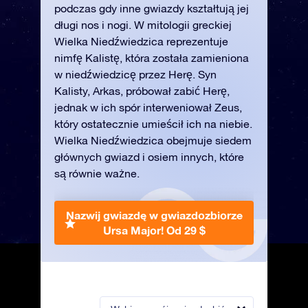
podczas gdy inne gwiazdy kształtują jej
długi nos i nogi. W mitologii greckiej
Wielka Niedźwiedzica reprezentuje
nimfę Kalistę, która została zamieniona
w niedźwiedzicę przez Herę. Syn
Kalisty, Arkas, próbował zabić Herę,
jednak w ich spór interweniował Zeus,
który ostatecznie umieścił ich na niebie.
Wielka Niedźwiedzica obejmuje siedem
głównych gwiazd i osiem innych, które
są równie ważne.
Nazwij gwiazdę w gwiazdozbiorze
Ursa Major!
Od 29 $