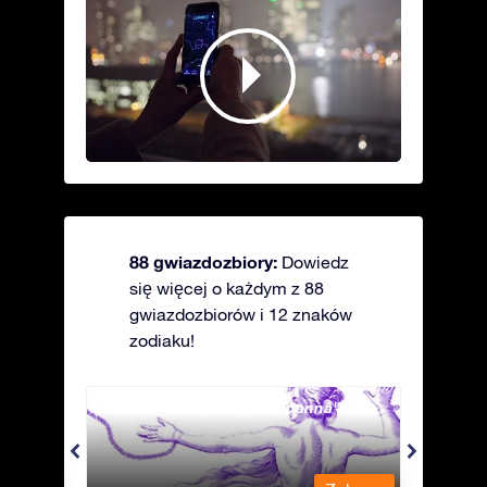
88 gwiazdozbiory:
Dowiedz
się więcej o każdym z 88
gwiazdozbiorów i 12 znaków
zodiaku!
Andromeda - Związana panna
Antli