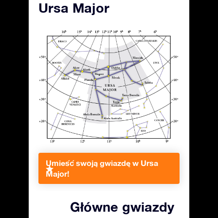
Ursa Major
Umieść swoją gwiazdę w Ursa
Major!
Główne gwiazdy