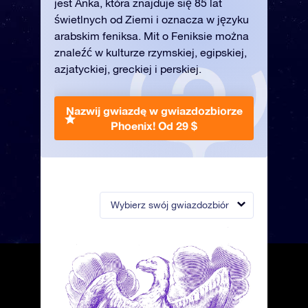
jest Anka, która znajduje się 85 lat
świetlnych od Ziemi i oznacza w języku
arabskim feniksa. Mit o Feniksie można
znaleźć w kulturze rzymskiej, egipskiej,
azjatyckiej, greckiej i perskiej.
Nazwij gwiazdę w gwiazdozbiorze
Phoenix!
Od 29 $
Wybierz swój gwiazdozbiór