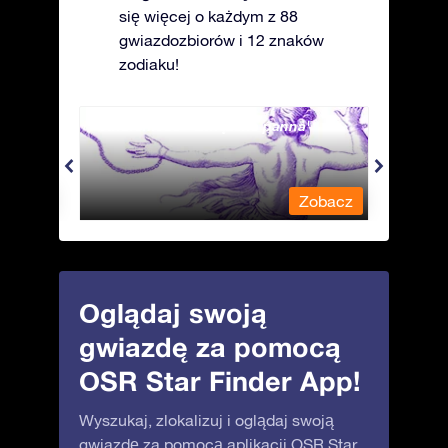
się więcej o każdym z 88
gwiazdozbiorów i 12 znaków
zodiaku!
Andromeda - Związana panna
Antli
obacz
Zobacz
Oglądaj swoją
gwiazdę za pomocą
OSR Star Finder App!
Wyszukaj, zlokalizuj i oglądaj swoją
gwiazdę za pomocą aplikacji OSR Star