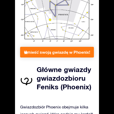
Umieść swoją gwiazdę w Phoenix!
Główne gwiazdy
gwiazdozbioru
Feniks (Phoenix)
Gwiazdozbiór Phoenix obejmuje kilka
jasnych gwiazd, które nadają mu kształt.