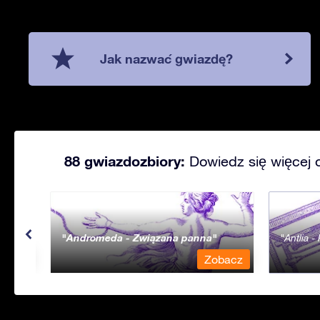
Jak nazwać gwiazdę?
88 gwiazdozbiory:
Dowiedz się więcej 
Andromeda - Związana panna
Antlia 
bacz
Zobacz