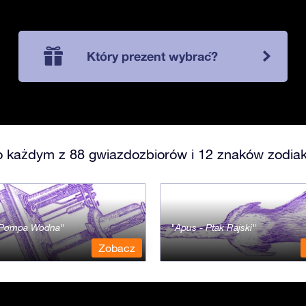
Który prezent wybrać?
o każdym z 88 gwiazdozbiorów i 12 znaków zodiak
- Pompa Wodna
Apus - Ptak Rajski
Zobacz