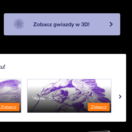
Zobacz gwiazdy w 3D!
u!
Aquila - Orzeł
Aqua
Zobacz
Zobacz