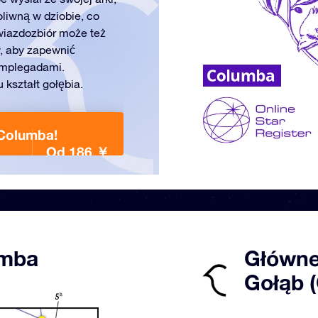
oliwną w dziobie, co
wiazdozbiór może też
, aby zapewnić
ymplegadami.
kształt gołębia.
 Columba!
Od 186 ￥
umba
Główne
Gołąb 