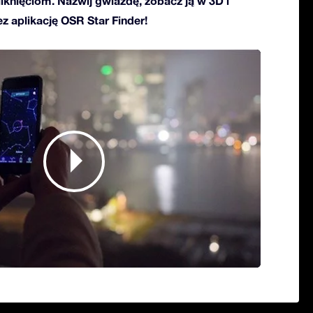
kliknięciom. Nazwij gwiazdę, zobacz ją w 3D i
ez aplikację OSR Star Finder!