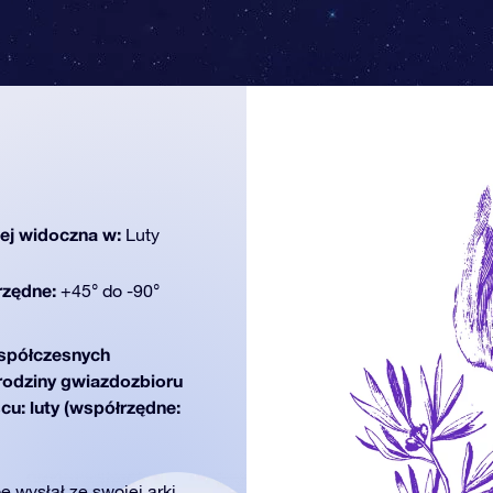
iej widoczna w:
Luty
rzędne:
+45° do -90°
półczesnych
 rodziny gwiazdozbioru
cu: luty (współrzędne:
 wysłał ze swojej arki,