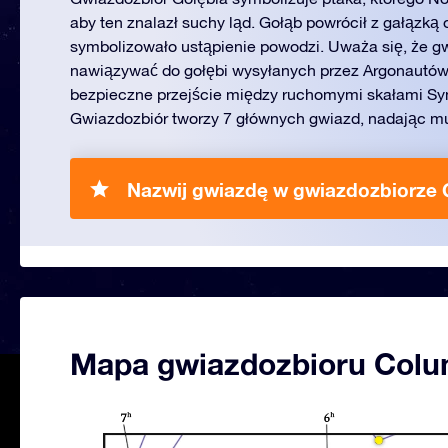
aby ten znalazł suchy ląd. Gołąb powrócił z gałązką 
symbolizowało ustąpienie powodzi. Uważa się, że g
nawiązywać do gołębi wysyłanych przez Argonautów
bezpieczne przejście między ruchomymi skałami S
Gwiazdozbiór tworzy 7 głównych gwiazd, nadając mu 
Nazwij gwiazdę w gwiazdozbiorze
Mapa gwiazdozbioru Col