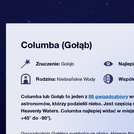
Columba (Gołąb)
Znaczenie:
Najlep
Gołąb
Rodzina:
Współ
Niebiańskie Wody
Columba lub Gołąb to jeden z
88 gwiazdozbiory
ws
astronomów, którzy podzielili niebo. Jest częścią
Heavenly Waters. Columba najlepiej widać w miejs
+45° do -90°).
Gwiazdozbiór Gołębia symbolizuje ptaka, którego Noe