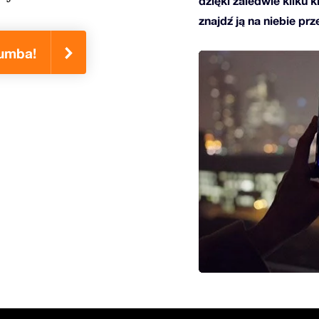
dzięki zaledwie kilku 
znajdź ją na niebie prz
umba!