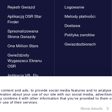
Rejestr Gwiazd
Logowanie
Aplikacją OSR Star
Metody płatności
Finder
Dostawa
Sprsonalizowana
Polityka zwrotów
Strona Gwiazdy
Gwiazdozbiorach
One Million Stars
Gwieździsty
Wygaszacz Ekranu
OSR
Aplikacja VR „Fly
me to the stars”
 content and ads, to provide social media features and to analyse
rmation about your use of our site with our social media, advertisi
 combine it with other information that you’ve provided to them o
r use of their services.
Show details
Strona prasowa
Polityka prywat
Apeldoorn, The Netherlands