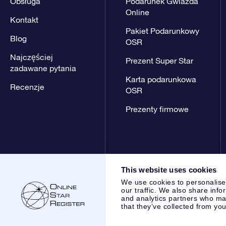
Obsługa
Podarunek Gwiazda
Online
Kontakt
Pakiet Podarunkowy
Blog
OSR
Najczęściej
Prezent Super Star
zadawane pytania
Karta podarunkowa
Recenzje
OSR
Prezenty firmowe
This website uses cookies
We use cookies to personalise
our traffic. We also share info
and analytics partners who may
that they’ve collected from you
Online Star Register BV
- Laan van de Maagd 83, 7324 BT 