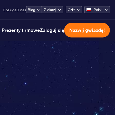
Blog
Z okazji
CNY
Polski
Obsługa
O nas
Prezenty firmowe
Zaloguj się
Nazwij gwiazdę!