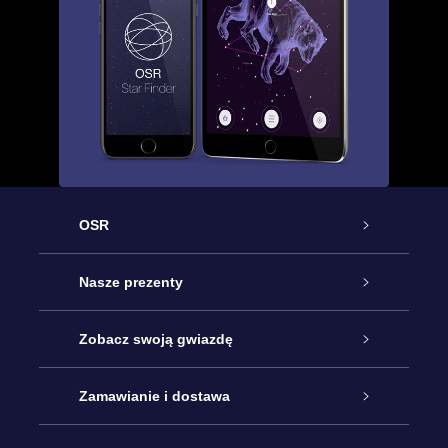
OSR
Obsługa
Nasze prezenty
Kontakt
Podarunek Gwiazda Online
Zobacz swoją gwiazdę
Blog
Pakiet Podarunkowy OSR
Rejestr Gwiazd
Zamawianie i dostawa