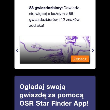
88 gwiazdozbiory:
Dowiedz
się więcej o każdym z 88
gwiazdozbiorów i 12 znaków
zodiaku!
Andromeda - Związana panna
Antli
obacz
Zobacz
Oglądaj swoją
gwiazdę za pomocą
OSR Star Finder App!