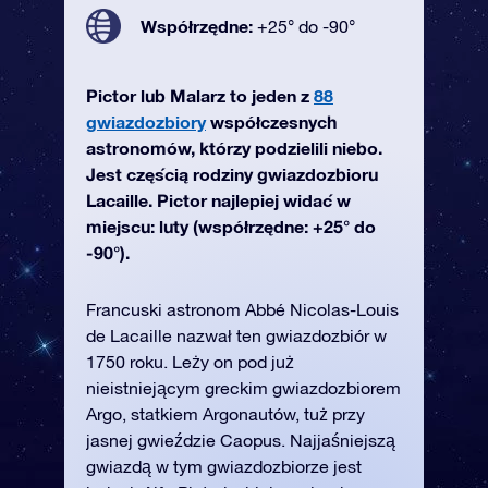
Współrzędne:
+25° do -90°
Pictor lub Malarz to jeden z
88
gwiazdozbiory
współczesnych
astronomów, którzy podzielili niebo.
Jest częścią rodziny gwiazdozbioru
Lacaille. Pictor najlepiej widać w
miejscu: luty (współrzędne: +25° do
-90°).
Francuski astronom Abbé Nicolas-Louis
de Lacaille nazwał ten gwiazdozbiór w
1750 roku. Leży on pod już
nieistniejącym greckim gwiazdozbiorem
Argo, statkiem Argonautów, tuż przy
jasnej gwieździe Caopus. Najjaśniejszą
gwiazdą w tym gwiazdozbiorze jest