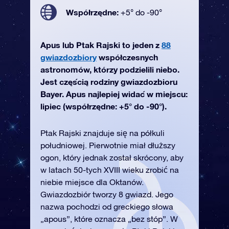
Współrzędne:
+5° do -90°
Apus lub Ptak Rajski to jeden z
88
gwiazdozbiory
współczesnych
astronomów, którzy podzielili niebo.
Jest częścią rodziny gwiazdozbioru
Bayer. Apus najlepiej widać w miejscu:
lipiec (współrzędne: +5° do -90°).
Ptak Rajski znajduje się na półkuli
południowej. Pierwotnie miał dłuższy
ogon, który jednak został skrócony, aby
w latach 50-tych XVIII wieku zrobić na
niebie miejsce dla Oktanów.
Gwiazdozbiór tworzy 8 gwiazd. Jego
nazwa pochodzi od greckiego słowa
„apous”, które oznacza „bez stóp”. W