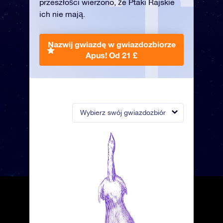
przeszłości wierzono, że Ptaki Rajskie
ich nie mają.
Nazwij gwiazdę w gwiazdozbiorze
Apus!
Od 21 £
Wybierz swój gwiazdozbiór