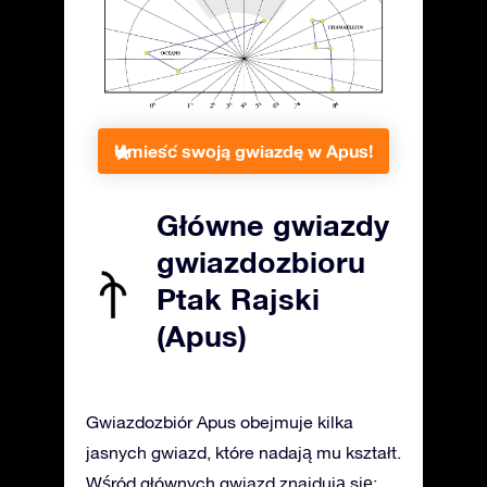
Umieść swoją gwiazdę w Apus!
Główne gwiazdy
gwiazdozbioru
Ptak Rajski
(Apus)
Gwiazdozbiór Apus obejmuje kilka
jasnych gwiazd, które nadają mu kształt.
Wśród głównych gwiazd znajdują się: