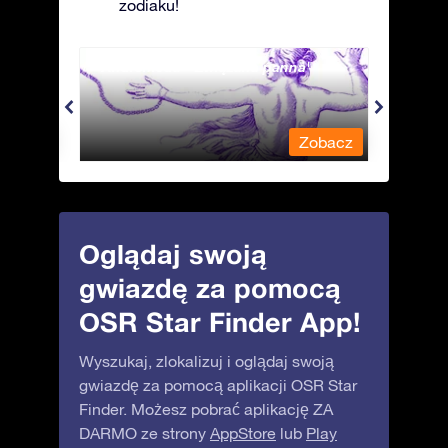
zodiaku!
Andromeda - Związana panna
Antli
obacz
Zobacz
Oglądaj swoją
gwiazdę za pomocą
OSR Star Finder App!
Wyszukaj, zlokalizuj i oglądaj swoją
gwiazdę za pomocą aplikacji OSR Star
Finder. Możesz pobrać aplikację ZA
DARMO ze strony
AppStore
lub
Play