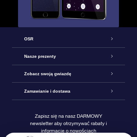
OSR
Obsługa
Nasze prezenty
Kontakt
Podarunek Gwiazda Online
Zobacz swoją gwiazdę
Blog
Pakiet Podarunkowy OSR
Rejestr Gwiazd
Zamawianie i dostawa
Najczęściej zadawane pytania
Prezent Super Star
Aplikacją OSR Star Finder
Logowanie
Zapisz się na nasz DARMOWY
newsletter aby otrzymywać rabaty i
Recenzje
Karta podarunkowa OSR
Sprsonalizowana Strona Gwiazdy
Metody płatności
informacje o nowościach