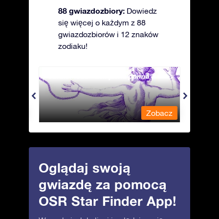
88 gwiazdozbiory:
Dowiedz
się więcej o każdym z 88
gwiazdozbiorów i 12 znaków
zodiaku!
Andromeda - Związana panna
Antli
obacz
Zobacz
Oglądaj swoją
gwiazdę za pomocą
OSR Star Finder App!