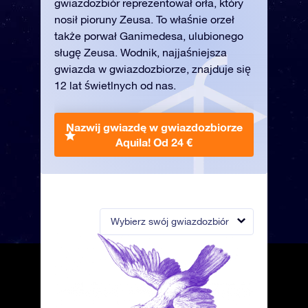
gwiazdozbiór reprezentował orła, który
nosił pioruny Zeusa. To właśnie orzeł
także porwał Ganimedesa, ulubionego
sługę Zeusa. Wodnik, najjaśniejsza
gwiazda w gwiazdozbiorze, znajduje się
12 lat świetlnych od nas.
Nazwij gwiazdę w gwiazdozbiorze
Aquila!
Od 24 €
Wybierz swój gwiazdozbiór