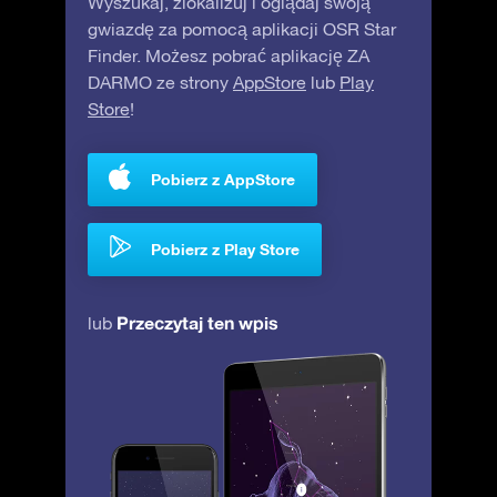
Wyszukaj, zlokalizuj i oglądaj swoją
gwiazdę za pomocą aplikacji OSR Star
Finder. Możesz pobrać aplikację ZA
DARMO ze strony
AppStore
lub
Play
Store
!
Pobierz z AppStore
Pobierz z Play Store
Przeczytaj ten wpis
lub