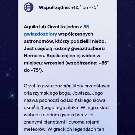
Współrzędne:
+85° do -75°
Aquila lub Orzeł to jeden z
88
gwiazdozbiory
współczesnych
astronomów, którzy podzielili niebo.
Jest częścią rodziny gwiazdozbioru
Hercules. Aquila najlepiej widać w
miejscu: wrzesień (współrzędne: +85°
do -75°).
Orzeł to gwiazdozbiór, który przedstawia
orła rzymskiego boga, Jowisza. Jego
nazwa pochodzi od łacińskiego słowa
określającego tego ptaka. W jego skład
wchodzi siedem gwiazd wraz ze
znanymi planetami i dwoma rojami
meteorów. W greckich legendach ten