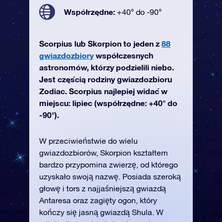
Współrzędne:
+40° do -90°
Scorpius lub Skorpion to jeden z
88
gwiazdozbiory
współczesnych
astronomów, którzy podzielili niebo.
Jest częścią rodziny gwiazdozbioru
Zodiac. Scorpius najlepiej widać w
miejscu: lipiec (współrzędne: +40° do
-90°).
W przeciwieństwie do wielu
gwiazdozbiorów, Skorpion kształtem
bardzo przypomina zwierzę, od którego
uzyskało swoją nazwę. Posiada szeroką
głowę i tors z najjaśniejszą gwiazdą
Antaresa oraz zagięty ogon, który
kończy się jasną gwiazdą Shula. W