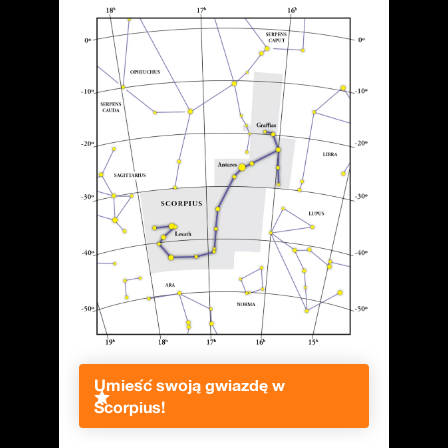
Umieść swoją gwiazdę w
Scorpius!