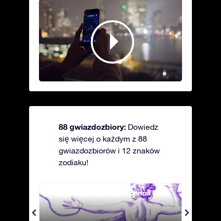
88 gwiazdozbiory:
Dowiedz
się więcej o każdym z 88
gwiazdozbiorów i 12 znaków
zodiaku!
Andromeda - Związana panna
Antli