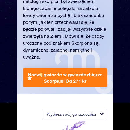
mitologii skorpion był zwierzęciem,
którego zadanie polegało na zabiciu
łowcy Oriona za pychę i brak szacunku
po tym, jak ten przechwalał się, że
będzie polował i zabijał wszystkie dzikie
zwierzęta na Ziemi. Mówi się, że osoby
urodzone pod znakiem Skorpiona są
dynamiczne, zaradne, namiętne i
uważne.
Nazwij gwiazdę w gwiazdozbiorze
Scorpius!
Od 271 kr
Wybierz swój gwiazdozbiór