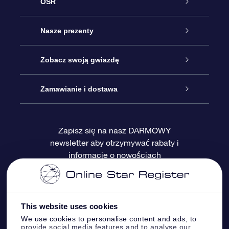
OSR
Obsługa
Nasze prezenty
Kontakt
Podarunek Gwiazda Online
Zobacz swoją gwiazdę
Blog
Pakiet Podarunkowy OSR
Rejestr Gwiazd
Zamawianie i dostawa
Najczęściej zadawane pytania
Prezent Super Star
Aplikacją OSR Star Finder
Logowanie
Zapisz się na nasz DARMOWY
newsletter aby otrzymywać rabaty i
Recenzje
Karta podarunkowa OSR
Sprsonalizowana Strona Gwiazdy
Metody płatności
informacje o nowościach
Prezenty firmowe
One Million Stars
Dostawa
Gwieździsty Wygaszacz Ekranu OSR
Polityka zwrotów
This website uses cookies
We use cookies to personalise content and ads, to
provide social media features and to analyse our