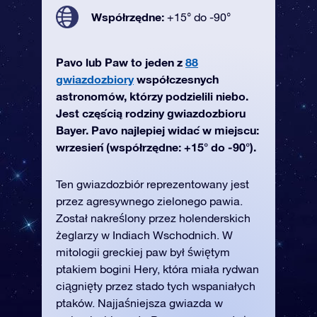
Współrzędne:
+15° do -90°
Pavo lub Paw to jeden z
88
gwiazdozbiory
współczesnych
astronomów, którzy podzielili niebo.
Jest częścią rodziny gwiazdozbioru
Bayer. Pavo najlepiej widać w miejscu:
wrzesień (współrzędne: +15° do -90°).
Ten gwiazdozbiór reprezentowany jest
przez agresywnego zielonego pawia.
Został nakreślony przez holenderskich
żeglarzy w Indiach Wschodnich. W
mitologii greckiej paw był świętym
ptakiem bogini Hery, która miała rydwan
ciągnięty przez stado tych wspaniałych
ptaków. Najjaśniejsza gwiazda w