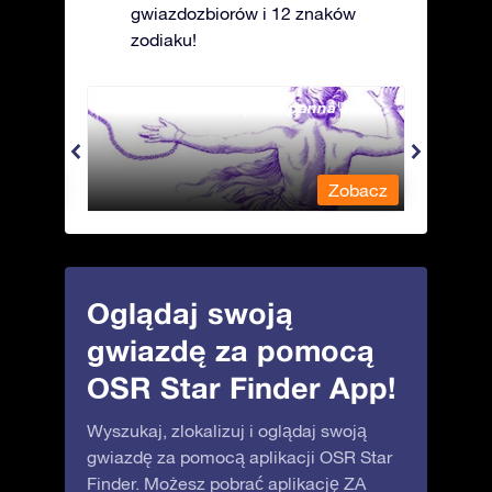
gwiazdozbiorów i 12 znaków
zodiaku!
Andromeda - Związana panna
Antli
obacz
Zobacz
Oglądaj swoją
gwiazdę za pomocą
OSR Star Finder App!
Wyszukaj, zlokalizuj i oglądaj swoją
gwiazdę za pomocą aplikacji OSR Star
Finder. Możesz pobrać aplikację ZA