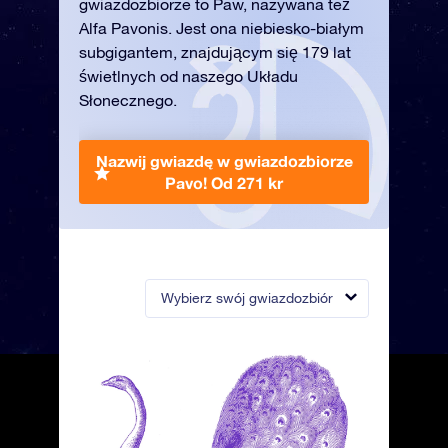
gwiazdozbiorze to Paw, nazywana też
Alfa Pavonis. Jest ona niebiesko-białym
subgigantem, znajdującym się 179 lat
świetlnych od naszego Układu
Słonecznego.
Nazwij gwiazdę w gwiazdozbiorze
Pavo!
Od 271 kr
Wybierz swój gwiazdozbiór