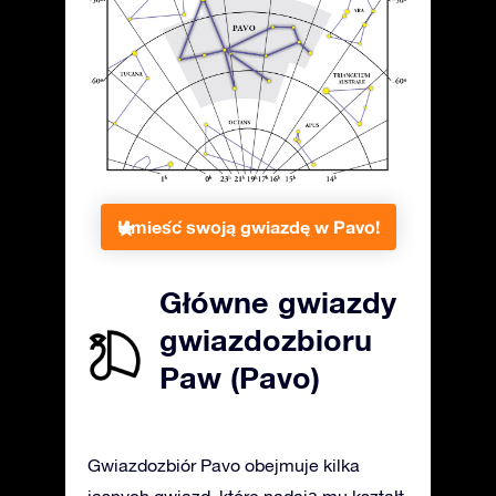
Umieść swoją gwiazdę w Pavo!
Główne gwiazdy
gwiazdozbioru
Paw (Pavo)
Gwiazdozbiór Pavo obejmuje kilka
jasnych gwiazd, które nadają mu kształt.