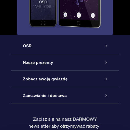
OSR
Obsługa
Nasze prezenty
Kontakt
Podarunek Gwiazda Online
Zobacz swoją gwiazdę
Blog
Pakiet Podarunkowy OSR
Rejestr Gwiazd
Zamawianie i dostawa
Najczęściej zadawane pytania
Prezent Super Star
Aplikacją OSR Star Finder
Logowanie
Zapisz się na nasz DARMOWY
newsletter aby otrzymywać rabaty i
Recenzje
Karta podarunkowa OSR
Sprsonalizowana Strona Gwiazdy
Metody płatności