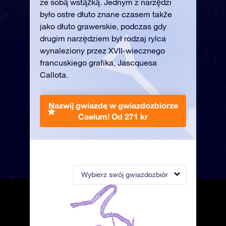
ze sobą wstążką. Jednym z narzędzi
było ostre dłuto znane czasem także
jako dłuto grawerskie, podczas gdy
drugim narzędziem był rodzaj rylca
wynaleziony przez XVII-wiecznego
francuskiego grafika, Jascquesa
Callota.
Nazwij gwiazdę w gwiazdozbiorze
Caelum!
Od 271 kr
Wybierz swój gwiazdozbiór