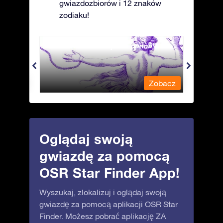
gwiazdozbiorów i 12 znaków
zodiaku!
Andromeda - Związana panna
Antli
obacz
Zobacz
Oglądaj swoją
gwiazdę za pomocą
OSR Star Finder App!
Wyszukaj, zlokalizuj i oglądaj swoją
gwiazdę za pomocą aplikacji OSR Star
Finder. Możesz pobrać aplikację ZA