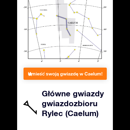
Umieść swoją gwiazdę w Caelum!
Główne gwiazdy
gwiazdozbioru
Rylec (Caelum)