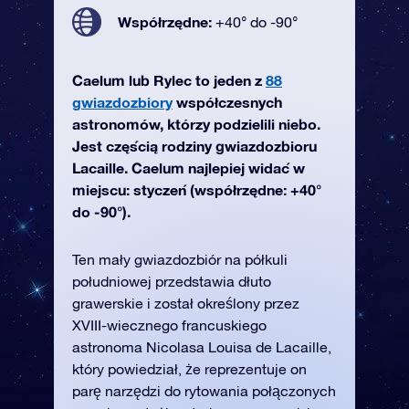
Współrzędne:
+40° do -90°
Caelum lub Rylec to jeden z
88
gwiazdozbiory
współczesnych
astronomów, którzy podzielili niebo.
Jest częścią rodziny gwiazdozbioru
Lacaille. Caelum najlepiej widać w
miejscu: styczeń (współrzędne: +40°
do -90°).
Ten mały gwiazdozbiór na półkuli
południowej przedstawia dłuto
grawerskie i został określony przez
XVIII-wiecznego francuskiego
astronoma Nicolasa Louisa de Lacaille,
który powiedział, że reprezentuje on
parę narzędzi do rytowania połączonych