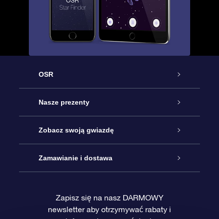
OSR
Obsługa
Nasze prezenty
Kontakt
Podarunek Gwiazda Online
Zobacz swoją gwiazdę
Blog
Pakiet Podarunkowy OSR
Rejestr Gwiazd
Zamawianie i dostawa
Najczęściej zadawane pytania
Prezent Super Star
Aplikacją OSR Star Finder
Logowanie
Zapisz się na nasz DARMOWY
newsletter aby otrzymywać rabaty i
Recenzje
Karta podarunkowa OSR
Sprsonalizowana Strona Gwiazdy
Metody płatności