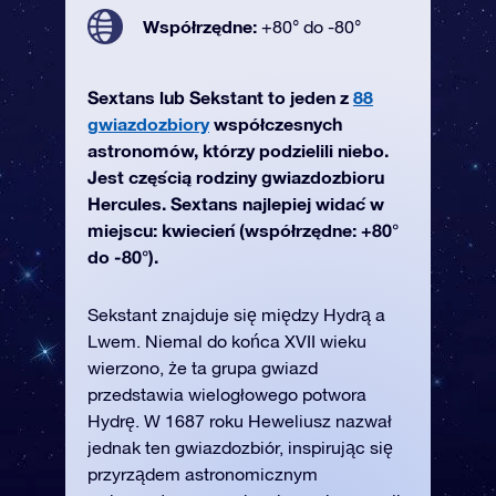
Współrzędne:
+80° do -80°
Sextans lub Sekstant to jeden z
88
gwiazdozbiory
współczesnych
astronomów, którzy podzielili niebo.
Jest częścią rodziny gwiazdozbioru
Hercules. Sextans najlepiej widać w
miejscu: kwiecień (współrzędne: +80°
do -80°).
Sekstant znajduje się między Hydrą a
Lwem. Niemal do końca XVII wieku
wierzono, że ta grupa gwiazd
przedstawia wielogłowego potwora
Hydrę. W 1687 roku Heweliusz nazwał
jednak ten gwiazdozbiór, inspirując się
przyrządem astronomicznym