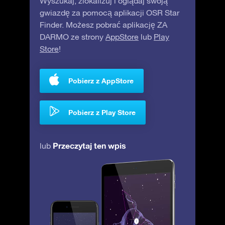
Wyszukaj, zlokalizuj i oglądaj swoją
gwiazdę za pomocą aplikacji OSR Star
Finder. Możesz pobrać aplikację ZA
DARMO ze strony
AppStore
lub
Play
Store
!
Pobierz z AppStore
Pobierz z Play Store
Przeczytaj ten wpis
lub