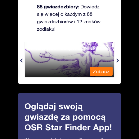
88 gwiazdozbiory:
Dowiedz
się więcej o każdym z 88
gwiazdozbiorów i 12 znaków
zodiaku!
Andromeda - Związana panna
Antli
obacz
Zobacz
Oglądaj swoją
gwiazdę za pomocą
OSR Star Finder App!