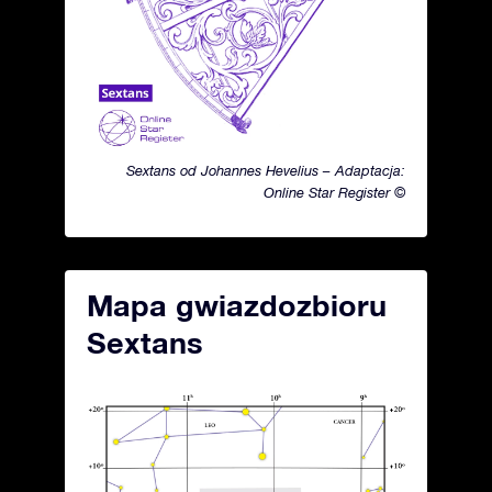
Sextans od Johannes Hevelius – Adaptacja:
Online Star Register ©
Mapa gwiazdozbioru
Sextans