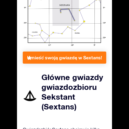
Umieść swoją gwiazdę w Sextans!
Główne gwiazdy
gwiazdozbioru
Sekstant
(Sextans)