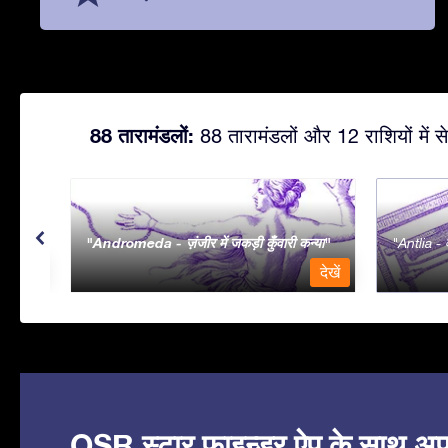
88 तारामंडलों:
88 तारामंडलों और 12 राशियों में से
Andromeda - ज़ंजीर में जकड़ी कुँवारी कन्या
Antlia - व
देखें
देखें
OSR स्टार फाइन्डर ऐप के साथ अपने 