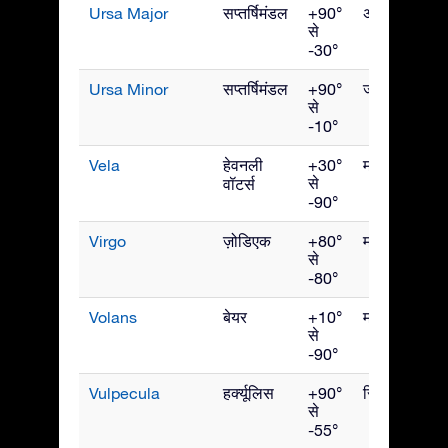
Ursa Major
सप्तर्षिमंडल
+90°
अप्रैल
से
-30°
Ursa Minor
सप्तर्षिमंडल
+90°
जून
से
-10°
Vela
हेवनली
+30°
मार्च
से
वॉटर्स
-90°
Virgo
ज़ोडिएक
+80°
मई
से
-80°
Volans
बेयर
+10°
मार्च
से
-90°
Vulpecula
हर्क्यूलिस
+90°
सितंबर
से
-55°