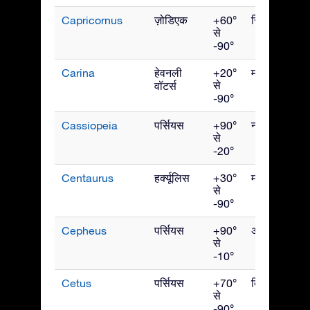
Capricornus
ज़ोडिएक
+60°
सितंबर
से
-90°
Carina
हेवनली
+20°
मार्च
से
वॉटर्स
-90°
Cassiopeia
पर्सियस
+90°
नवंबर
से
-20°
Centaurus
हर्क्यूलिस
+30°
मई
से
-90°
Cepheus
पर्सियस
+90°
अक्टूबर
से
-10°
Cetus
पर्सियस
+70°
दिसंबर
से
-90°