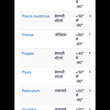
से
-90°
Piscis Austrinus
हेवनली
+50°
अक्टूबर
से
वॉटर्स
-90°
Pisces
ज़ोडिएक
+90°
नवंबर
से
-65°
Puppis
हेवनली
+40°
मार्च
से
वॉटर्स
-90°
Pyxis
हेवनली
+50°
मार्च
से
वॉटर्स
-90°
Reticulum
लकायले
+20°
जनवरी
से
-90°
Sculptor
लकायले
+50°
नवंबर