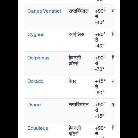
Canes Venatici
सप्तर्षिमंडल
+90°
मई
से
-40°
Cygnus
हर्क्यूलिस
+90°
सितंबर
से
-40°
Delphinus
हेवनली
+90°
सितंबर
से
वॉटर्स
-70°
Dorado
बेयर
+15°
जनवरी
से
-90°
Draco
सप्तर्षिमंडल
+90°
जुलाई
से
-15°
Equuleus
हेवनली
+90°
सितंबर
से
वॉटर्स