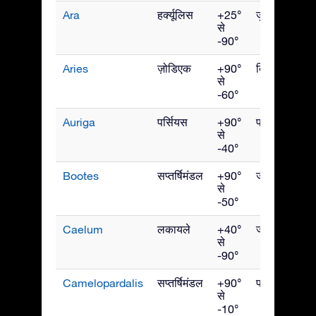
Ara
हर्क्यूलिस
+25°
जुलाई
से
-90°
Aries
ज़ोडिएक
+90°
दिसंबर
से
-60°
Auriga
पर्सियस
+90°
फरवरी
से
-40°
Bootes
सप्तर्षिमंडल
+90°
जून
से
-50°
Caelum
लकायले
+40°
जनवरी
से
-90°
Camelopardalis
सप्तर्षिमंडल
+90°
फरवरी
से
-10°