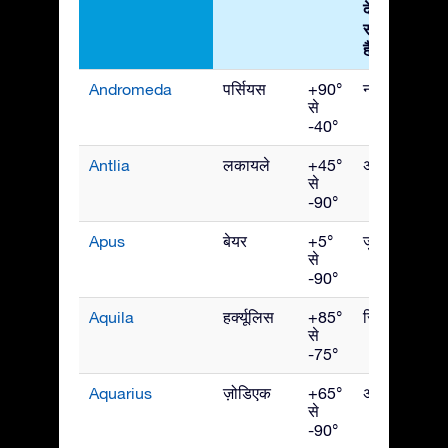
देखा जा
सकता
है
Andromeda
पर्सियस
+90°
नवंबर
से
-40°
Antlia
लकायले
+45°
अप्रैल
से
-90°
Apus
बेयर
+5°
जुलाई
से
-90°
Aquila
हर्क्यूलिस
+85°
सितंबर
से
-75°
Aquarius
ज़ोडिएक
+65°
अक्टूबर
से
-90°