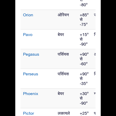
-80°
Orion
ओरियन
+85°
जनवरी
से
-75°
Pavo
बेयर
+15°
सितंबर
से
-90°
Pegasus
पर्सियस
+90°
अक्टूबर
से
-60°
Perseus
पर्सियस
+90°
दिसंबर
से
-35°
Phoenix
बेयर
+30°
नवंबर
से
-90°
Pictor
लकायले
+25°
फरवरी