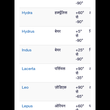
-90°
Hydra
हर्क्यूलिस
+60°
अप्रैल
से
-90°
Hydrus
बेयर
+5°
दिसंबर
से
-90°
Indus
बेयर
+25°
सितंबर
से
-90°
Lacerta
पर्सियस
+90°
अक्टूबर
से
-35°
Leo
ज़ोडिएक
+90°
अप्रैल
से
-65°
Lepus
ओरियन
+60°
फरवरी