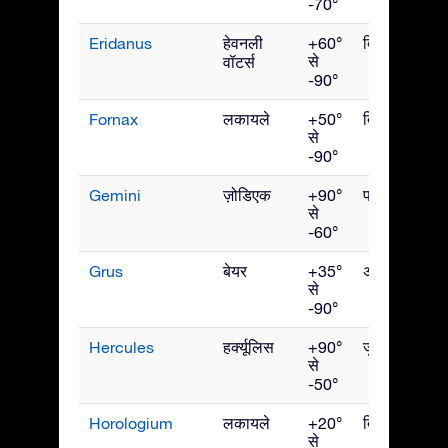
-70°
Eridanus
हेवनली
+60°
दिसंबर
से
वॉटर्स
-90°
Fornax
लकायले
+50°
दिसंबर
से
-90°
Gemini
ज़ोडिएक
+90°
फरवरी
से
-60°
Grus
बेयर
+35°
अक्टूबर
से
-90°
Hercules
हर्क्यूलिस
+90°
जुलाई
से
-50°
Horologium
लकायले
+20°
दिसंबर
से