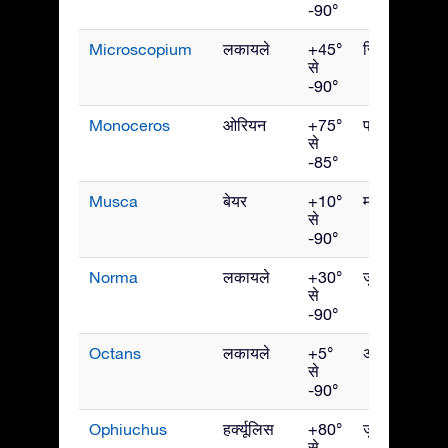
-90°
Microscopium
लकायले
+45°
सितंबर
से
-90°
Monoceros
ओरियन
+75°
फरवरी
से
-85°
Musca
बेयर
+10°
मई
से
-90°
Norma
लकायले
+30°
जुलाई
से
-90°
Octans
लकायले
+5°
अक्टूबर
से
-90°
Ophiuchus
हर्क्यूलिस
+80°
जुलाई
से