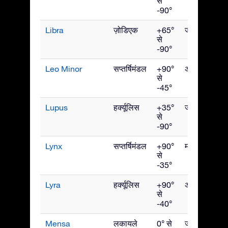
से
-90°
Libra
ज़ोडिएक
+65°
जून
से
-90°
Leo Minor
सप्तर्षिमंडल
+90°
अप्रैल
से
-45°
Lupus
हर्क्यूलिस
+35°
जून
से
-90°
Lynx
सप्तर्षिमंडल
+90°
मार्च
से
-35°
Lyra
हर्क्यूलिस
+90°
अगस्त
से
-40°
Mensa
लकायले
0° से
जनवरी