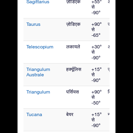
Sagittarius
ज़ोडिएक
+55°
अगस्त
से
-90°
Taurus
ज़ोडिएक
+90°
जनवरी
से
-65°
Telescopium
लकायले
+30°
अगस्त
से
-90°
Triangulum
हर्क्यूलिस
+15°
जुलाई
Australe
से
-90°
Triangulum
पर्सियस
+90°
दिसंबर
से
-50°
Tucana
बेयर
+15°
नवंबर
से
-90°