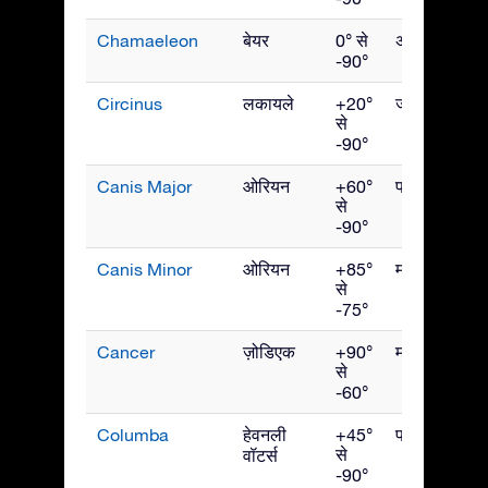
Chamaeleon
बेयर
0° से
अप्रैल
-90°
Circinus
लकायले
+20°
जून
से
-90°
Canis Major
ओरियन
+60°
फरवरी
से
-90°
Canis Minor
ओरियन
+85°
मार्च
से
-75°
Cancer
ज़ोडिएक
+90°
मार्च
से
-60°
Columba
हेवनली
+45°
फरवरी
से
वॉटर्स
-90°