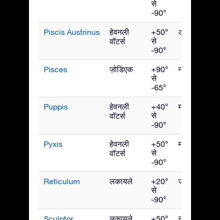
से
-90°
Piscis Austrinus
हेवनली
+50°
अक्टूबर
से
वॉटर्स
-90°
Pisces
ज़ोडिएक
+90°
नवंबर
से
-65°
Puppis
हेवनली
+40°
मार्च
से
वॉटर्स
-90°
Pyxis
हेवनली
+50°
मार्च
से
वॉटर्स
-90°
Reticulum
लकायले
+20°
जनवरी
से
-90°
Sculptor
लकायले
+50°
नवंबर