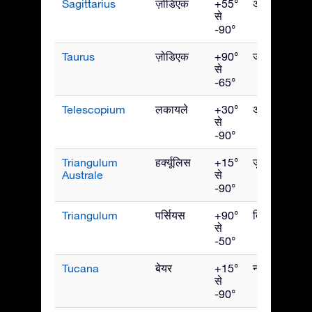
Sagittarius
ज़ोडिएक
+55°
अगस्त
से
-90°
Taurus
ज़ोडिएक
+90°
जनवरी
से
-65°
Telescopium
लकायले
+30°
अगस्त
से
-90°
Triangulum
हर्क्यूलिस
+15°
जुलाई
Australe
से
-90°
Triangulum
पर्सियस
+90°
दिसंबर
से
-50°
Tucana
बेयर
+15°
नवंबर
से
-90°