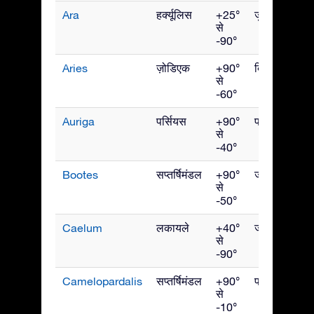
Ara
हर्क्यूलिस
+25°
जुलाई
से
-90°
Aries
ज़ोडिएक
+90°
दिसंबर
से
-60°
Auriga
पर्सियस
+90°
फरवरी
से
-40°
Bootes
सप्तर्षिमंडल
+90°
जून
से
-50°
Caelum
लकायले
+40°
जनवरी
से
-90°
Camelopardalis
सप्तर्षिमंडल
+90°
फरवरी
से
-10°