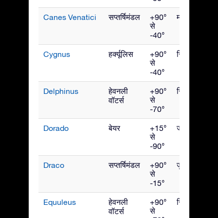
Canes Venatici
सप्तर्षिमंडल
+90°
मई
से
-40°
Cygnus
हर्क्यूलिस
+90°
सितंबर
से
-40°
Delphinus
हेवनली
+90°
सितंबर
से
वॉटर्स
-70°
Dorado
बेयर
+15°
जनवरी
से
-90°
Draco
सप्तर्षिमंडल
+90°
जुलाई
से
-15°
Equuleus
हेवनली
+90°
सितंबर
से
वॉटर्स