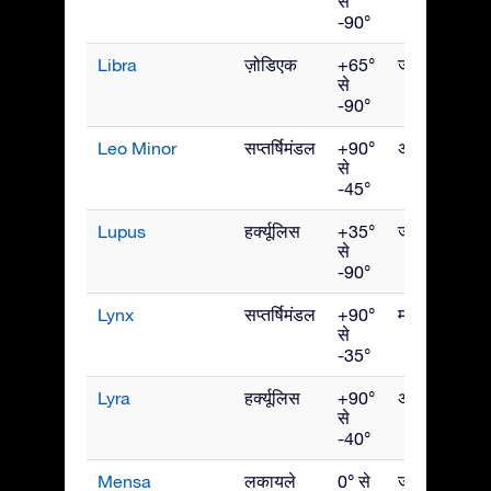
से
-90°
Libra
ज़ोडिएक
+65°
जून
से
-90°
Leo Minor
सप्तर्षिमंडल
+90°
अप्रैल
से
-45°
Lupus
हर्क्यूलिस
+35°
जून
से
-90°
Lynx
सप्तर्षिमंडल
+90°
मार्च
से
-35°
Lyra
हर्क्यूलिस
+90°
अगस्त
से
-40°
Mensa
लकायले
0° से
जनवरी