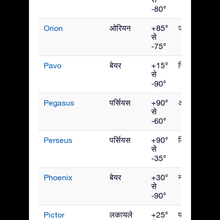
-80°
Orion
ओरियन
+85°
जनवरी
से
-75°
Pavo
बेयर
+15°
सितंबर
से
-90°
Pegasus
पर्सियस
+90°
अक्टूबर
से
-60°
Perseus
पर्सियस
+90°
दिसंबर
से
-35°
Phoenix
बेयर
+30°
नवंबर
से
-90°
Pictor
लकायले
+25°
फरवरी