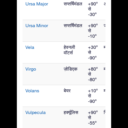
Ursa Major
सप्तर्षिमंडल
+90°
अप्रैल
से
-30°
Ursa Minor
सप्तर्षिमंडल
+90°
जून
से
-10°
Vela
हेवनली
+30°
मार्च
से
वॉटर्स
-90°
Virgo
ज़ोडिएक
+80°
मई
से
-80°
Volans
बेयर
+10°
मार्च
से
-90°
Vulpecula
हर्क्यूलिस
+90°
सितंबर
से
-55°