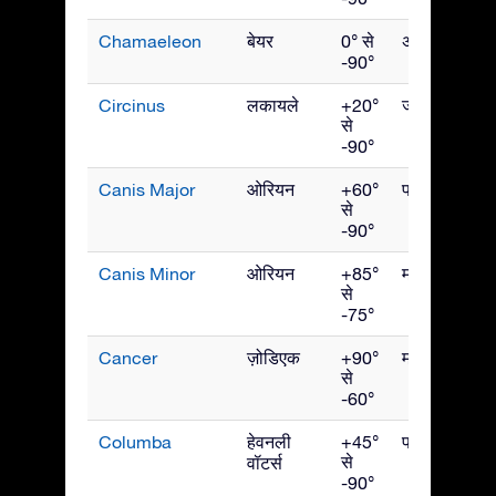
Chamaeleon
बेयर
0° से
अप्रैल
-90°
Circinus
लकायले
+20°
जून
से
-90°
Canis Major
ओरियन
+60°
फरवरी
से
-90°
Canis Minor
ओरियन
+85°
मार्च
से
-75°
Cancer
ज़ोडिएक
+90°
मार्च
से
-60°
Columba
हेवनली
+45°
फरवरी
से
वॉटर्स
-90°