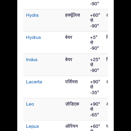
-90°
Hydra
हर्क्यूलिस
+60°
अप्रैल
से
-90°
Hydrus
बेयर
+5°
दिसंबर
से
-90°
Indus
बेयर
+25°
सितंबर
से
-90°
Lacerta
पर्सियस
+90°
अक्टूबर
से
-35°
Leo
ज़ोडिएक
+90°
अप्रैल
से
-65°
Lepus
ओरियन
+60°
फरवरी