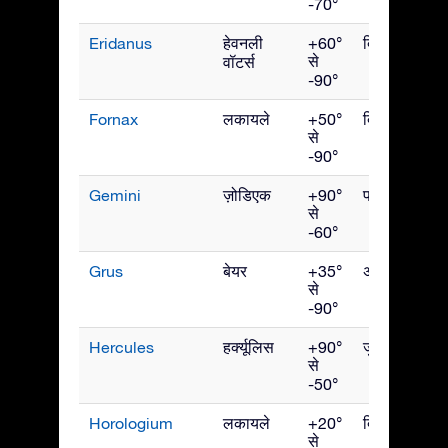
-70°
Eridanus
हेवनली
+60°
दिसंबर
से
वॉटर्स
-90°
Fornax
लकायले
+50°
दिसंबर
से
-90°
Gemini
ज़ोडिएक
+90°
फरवरी
से
-60°
Grus
बेयर
+35°
अक्टूबर
से
-90°
Hercules
हर्क्यूलिस
+90°
जुलाई
से
-50°
Horologium
लकायले
+20°
दिसंबर
से