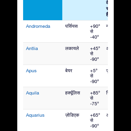
देखा जा
सकता
है
Andromeda
पर्सियस
+90°
नवंबर
से
-40°
Antlia
लकायले
+45°
अप्रैल
से
-90°
Apus
बेयर
+5°
जुलाई
से
-90°
Aquila
हर्क्यूलिस
+85°
सितंबर
से
-75°
Aquarius
ज़ोडिएक
+65°
अक्टूबर
से
-90°