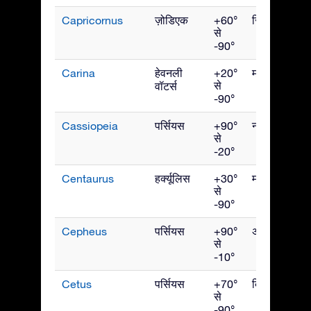
Capricornus
ज़ोडिएक
+60°
सितंबर
से
-90°
Carina
हेवनली
+20°
मार्च
से
वॉटर्स
-90°
Cassiopeia
पर्सियस
+90°
नवंबर
से
-20°
Centaurus
हर्क्यूलिस
+30°
मई
से
-90°
Cepheus
पर्सियस
+90°
अक्टूबर
से
-10°
Cetus
पर्सियस
+70°
दिसंबर
से
-90°