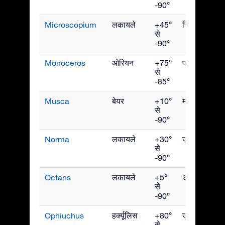
-90°
Microscopium
लकायले
+45°
सितंबर
से
-90°
Monoceros
ओरियन
+75°
फरवरी
से
-85°
Musca
बेयर
+10°
मई
से
-90°
Norma
लकायले
+30°
जुलाई
से
-90°
Octans
लकायले
+5°
अक्टूबर
से
-90°
Ophiuchus
हर्क्यूलिस
+80°
जुलाई
से