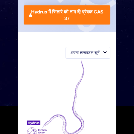
Hydrus में सितारे को नाम दें!
प्रेषक CA$
37
अपना तारामंडल चुनें