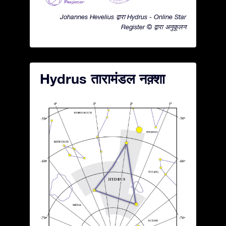
Johannes Hevelius द्वारा Hydrus - Online Star
Register © द्वारा अनुकूलन
Hydrus तारामंडल नक़्शा