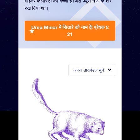
माइनर कैलीस्टो का बच्चा है जिसे ज़्यूस ने आकाश में
रख दिया था।
Ursa Minor में सितारे को नाम दें!
प्रेषक £
21
अपना तारामंडल चुनें