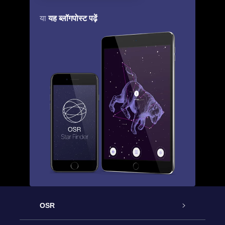
यह ब्लॉगपोस्ट पढ़ें
या
OSR