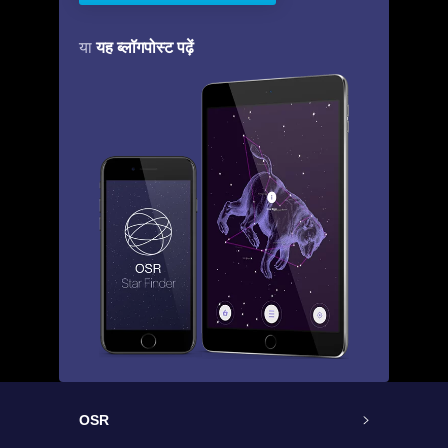
यह ब्लॉगपोस्ट पढ़ें
या
OSR