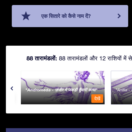
एक सितारे को कैसे नाम दें?
88 तारामंडलों:
88 तारामंडलों और 12 राशियों में से
Andromeda - ज़ंजीर में जकड़ी कुँवारी कन्या
Antlia - व
देखें
देखें