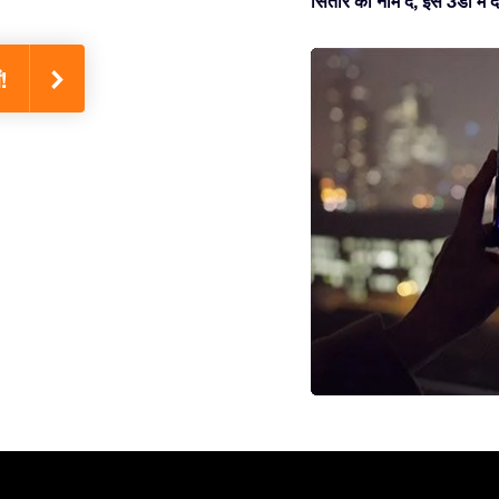
सितारे को नाम दें, इसे 3डी म
!