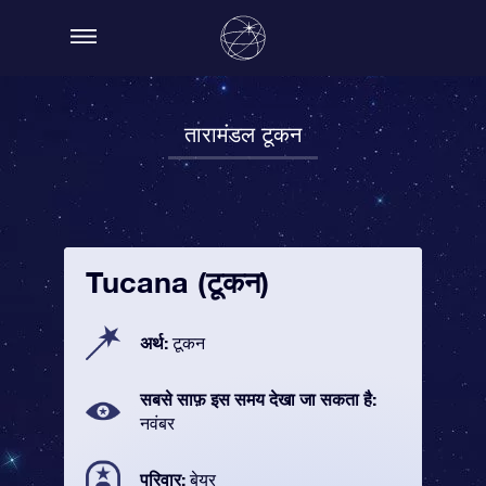
तारामंडल टूकन
Tucana (टूकन)
अर्थ:
टूकन
सबसे साफ़ इस समय देखा जा सकता है:
नवंबर
परिवार:
बेयर