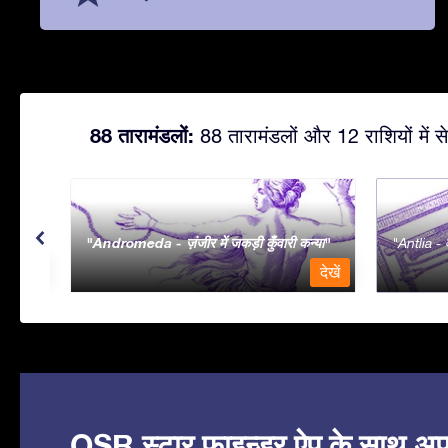
88 तारामंडलों:
88 तारामंडलों और 12 राशियों में से
Andromeda - ज़ंजीर में जकड़ी कुँवारी कन्या
Antlia - व
देखें
देखें
OSR स्टार फाइन्डर ऐप के साथ अपने 