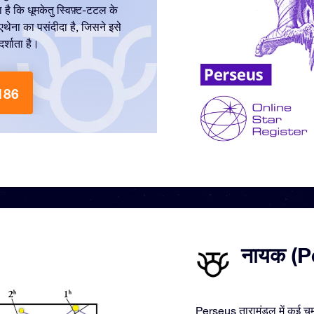
ै कि धूमकेतु स्विफ़्ट-टटल के
एथेना का पसंदीदा है, जिसने इसे
र्शाता है।
 186
नायक (Per
Perseus तारामंडल में कई चमक