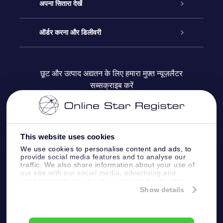
हमसे संपर्क करें
ऑनलाइन स्टार गिफ़्ट
अपना सितारा देखें
ब्लॉग
OSR गिफ़्ट पैक
स्टार रजिस्टर
ऑर्डर करना और डिलीवरी
अक्सर पूछे जाने वाले प्रश्न
सुपर स्टार गिफ़्ट
OSR स्टार फाइन्डर ऐप के
ग्राहक लॉगिन
छूट और उत्पाद अद्यतन के लिए हमारा मुफ़्त न्यूज़लैटर
सब्सक्राइब करें
रिव्यू
OSR गिफ़्ट कार्ड
स्टार पेज को अपनी पसंद के मुताबिक तैयार करें
भुगतान जानकारी
कॉर्पोरेट उपहार
वन मिलियन स्टार्स
शिपिंग जानकारी
This website uses cookies
OSR स्टार सेवर
वापिसी नीति
We use cookies to personalise content and ads, to
provide social media features and to analyse our
traffic. We also share information about your use of
our site with our social media, advertising and
फ़्लाई मी टू द स्टार्स वी.आर. ऐप
तारामंडलों
analytics partners who may combine it with other
information that you’ve provided to them or that
Show details
they’ve collected from your use of their services.
Online Star Register BV
- Laan van de Maagd
83, 7324 BT Apeldoorn, The Netherlands