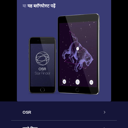
यह ब्लॉगपोस्ट पढ़ें
या
OSR