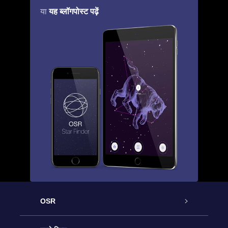
यह ब्लॉगपोस्ट पढ़ें
या
OSR