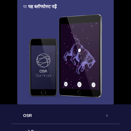
यह ब्लॉगपोस्ट पढ़ें
या
OSR