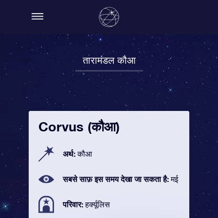
तारामंडल कौआ
Corvus (कौआ)
अर्थ:
कौआ
सबसे साफ़ इस समय देखा जा सकता है:
मई
परिवार:
हर्क्यूलिस