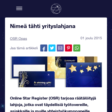
Nimeä tähti yrityslahjana
01 joulu 2015
OSR Opas
Jaa tämä artikkeli
Online Star Register (OSR) tarjoaa räätälöityjä
lahjoja, jotka ovat täydellisiä työtovereille,
asiakkaille ja muille yhteistyökumppaneille