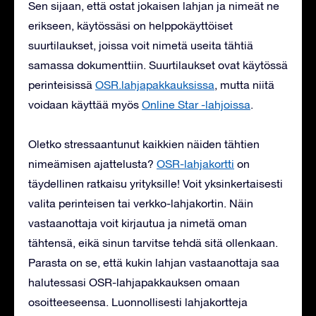
Sen sijaan, että ostat jokaisen lahjan ja nimeät ne
erikseen, käytössäsi on helppokäyttöiset
suurtilaukset, joissa voit nimetä useita tähtiä
samassa dokumenttiin. Suurtilaukset ovat käytössä
perinteisissä
OSR.lahjapakkauksissa
, mutta niitä
voidaan käyttää myös
Online Star -lahjoissa
.
Oletko stressaantunut kaikkien näiden tähtien
nimeämisen ajattelusta?
OSR-lahjakortti
on
täydellinen ratkaisu yrityksille! Voit yksinkertaisesti
valita perinteisen tai verkko-lahjakortin. Näin
vastaanottaja voit kirjautua ja nimetä oman
tähtensä, eikä sinun tarvitse tehdä sitä ollenkaan.
Parasta on se, että kukin lahjan vastaanottaja saa
halutessasi OSR-lahjapakkauksen omaan
osoitteeseensa. Luonnollisesti lahjakortteja