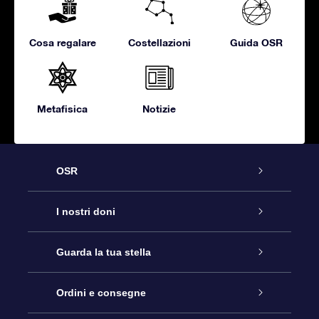
Cosa regalare
Costellazioni
Guida OSR
Metafisica
Notizie
OSR
Assistenza
I nostri doni
Contattaci
Online Star Gift
Guarda la tua stella
Blog
Pacchetto regalo OSR
Registro stellare
Ordini e consegne