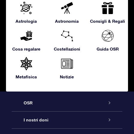
Astrologia
Astronomia
Consigli & Regali
Cosa regalare
Costellazioni
Guida OSR
Metafisica
Notizie
OSR
Assistenza
I nostri doni