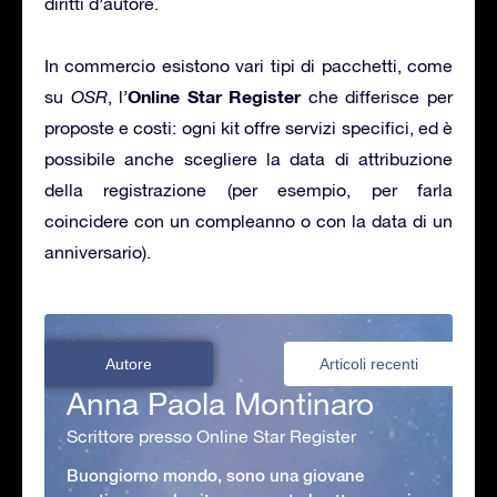
diritti d’autore.
In commercio esistono vari tipi di pacchetti, come
Online Star Register
su
OSR
, l’
che differisce per
proposte e costi: ogni kit offre servizi specifici, ed è
possibile anche scegliere la data di attribuzione
della registrazione (per esempio, per farla
coincidere con un compleanno o con la data di un
anniversario).
Autore
Articoli recenti
Anna Paola Montinaro
Scrittore presso Online Star Register
Buongiorno mondo, sono una giovane