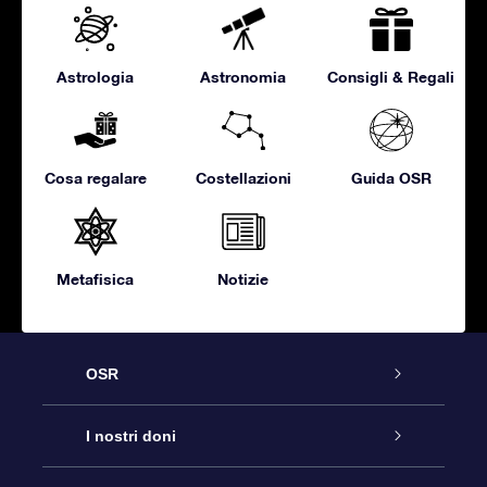
Astrologia
Astronomia
Consigli & Regali
Cosa regalare
Costellazioni
Guida OSR
Metafisica
Notizie
OSR
Assistenza
I nostri doni