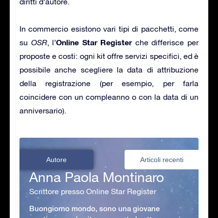
diritti d’autore.
In commercio esistono vari tipi di pacchetti, come
Online Star Register
su
OSR
, l’
che differisce per
proposte e costi: ogni kit offre servizi specifici, ed è
possibile anche scegliere la data di attribuzione
della registrazione (per esempio, per farla
coincidere con un compleanno o con la data di un
anniversario).
Autore
Articoli recenti
Anna Paola Montinaro
Scrittore presso Online Star Register
Buongiorno mondo, sono una giovane