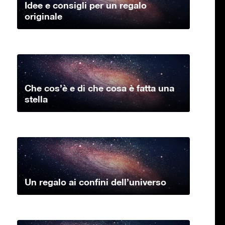
Idee e consigli per un regalo
originale
Che cos’è e di che cosa è fatta una
stella
Un regalo ai confini dell’universo