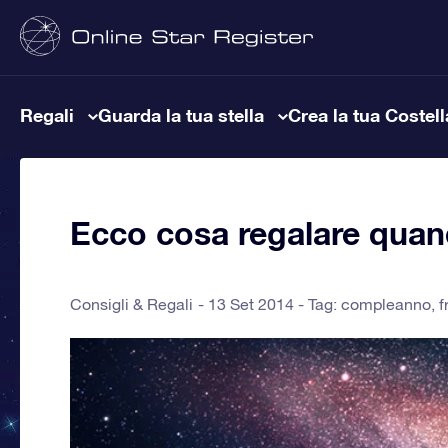
Regali
Guarda la tua stella
Crea la tua Costel
Ecco cosa regalare quan
Consigli & Regali
13 Set 2014 - Tag:
compleanno
,
f