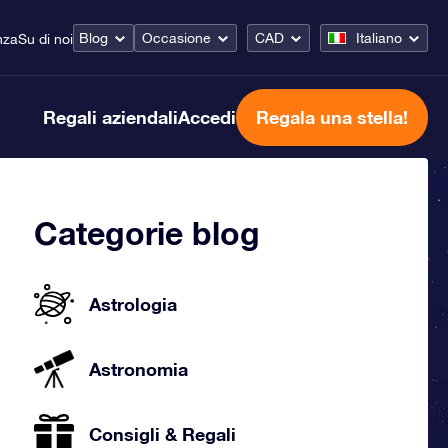
Blog
Occasione
CAD
Italiano
nza
Su di noi
Regali aziendali
Accedi
Regala una stella!
Categorie blog
Astrologia
Astronomia
Consigli & Regali