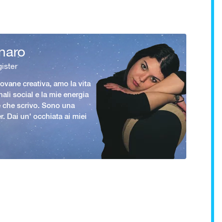
naro
ister
vane creativa, amo la vita
nali social e la mie energia
le che scrivo. Sono una
er. Dai un' occhiata ai miei