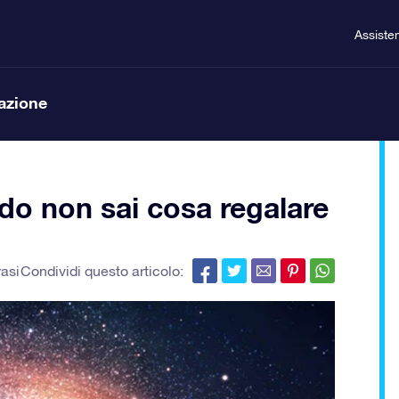
Assiste
lazione
do non sai cosa regalare
rasi
Condividi questo articolo: