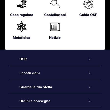
Cosa regalare
Costellazioni
Guida OSR
Metafisica
Notizie
OSR
Assistenza
I nostri doni
Contattaci
Online Star Gift
Guarda la tua stella
Blog
Pacchetto regalo OSR
Registro stellare
Ordini e consegne