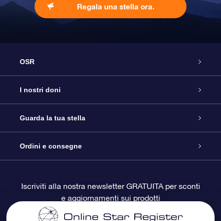
Regala una stella ora.
OSR
Assistenza
I nostri doni
Contattaci
Online Star Gift
Guarda la tua stella
Blog
Pacchetto regalo OSR
Registro stellare
Ordini e consegne
Domande frequenti
Super Star Gift
App OSR Star Finder
Login Cliente
Iscriviti alla nostra newsletter GRATUITA per sconti
e aggiornamenti sui prodotti
OSR Recensioni
Gift Card OSR
Star Page personalizzata
Informazioni di Pagamento