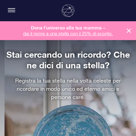
Dona l’universo alla tua mamma –
dai il nome a una stella con il 25% di sconto.
Stai cercando un ricordo? Che
ne dici di una stella?
Registra la tua stella nella volta celeste per
ricordare in modo unico ed eterno amici e
persone care.