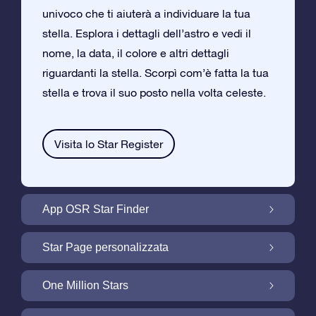
univoco che ti aiuterà a individuare la tua
stella. Esplora i dettagli dell’astro e vedi il
nome, la data, il colore e altri dettagli
riguardanti la stella. Scorpì com’è fatta la tua
stella e trova il suo posto nella volta celeste.
Visita lo Star Register
App OSR Star Finder
Trova la tua Stella nella Volta Celeste con
Star Page personalizzata
l’App OSR Star Finder
Personalizza il tuo Regalo Stellare con la
One Million Stars
Star Page gratuita