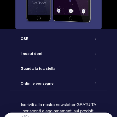
OSR
Assistenza
I nostri doni
Contattaci
Online Star Gift
Guarda la tua stella
Blog
Pacchetto regalo OSR
Registro stellare
Ordini e consegne
Domande frequenti
Super Star Gift
App OSR Star Finder
Login Cliente
Iscriviti alla nostra newsletter GRATUITA
per sconti e aggiornamenti sui prodotti
OSR Recensioni
Gift Card OSR
Star Page personalizzata
Informazioni di Pagamento