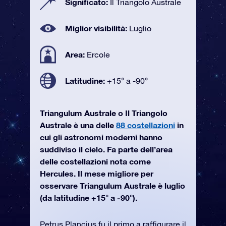
Significato:
Il Triangolo Australe
Miglior visibilità:
Luglio
Area:
Ercole
Latitudine:
+15° a -90°
Triangulum Australe o Il Triangolo
Australe è una delle
88 costellazioni
in
cui gli astronomi moderni hanno
suddiviso il cielo. Fa parte dell’area
delle costellazioni nota come
Hercules. Il mese migliore per
osservare Triangulum Australe è luglio
(da latitudine +15° a -90°).
Petrus Plancius fu il primo a raffigurare il