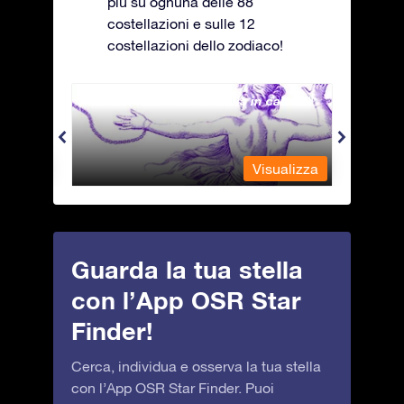
più su ognuna delle 88
costellazioni e sulle 12
costellazioni dello zodiaco!
Andromeda - La fanciulla in catene
Antli
alizza
Visualizza
Guarda la tua stella
con l’App OSR Star
Finder!
Cerca, individua e osserva la tua stella
con l’App OSR Star Finder. Puoi