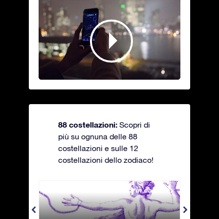
88 costellazioni:
Scopri di
più su ognuna delle 88
costellazioni e sulle 12
costellazioni dello zodiaco!
Andromeda - La fanciulla in catene
Antli