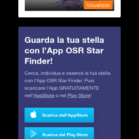
alizza
Visualizza
Guarda la tua stella
con l’App OSR Star
Finder!
Cerca, individua e osserva la tua stella
con l’App OSR Star Finder. Puoi
scaricare l’App GRATUITAMENTE
nell’
AppStore
o nel
Play Store
!
Scarica dall'AppStore
Scarica dal Play Store