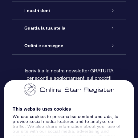
Assistenza
I nostri doni
Contattaci
Online Star Gift
Guarda la tua stella
Blog
Pacchetto regalo OSR
Registro stellare
Ordini e consegne
Domande frequenti
Super Star Gift
App OSR Star Finder
Login Cliente
Iscriviti alla nostra newsletter GRATUITA
per sconti e aggiornamenti sui prodotti
OSR Recensioni
Gift Card OSR
Star Page personalizzata
Informazioni di Pagamento
Doni aziendali
One Million Stars
Informazioni di Spedizione
This website uses cookies
OSR Starsaver
Politica di reso
We use cookies to personalise content and ads, to
provide social media features and to analyse our
traffic. We also share information about your use of
our site with our social media, advertising and
App VR ‘Fly me to the stars’
Costellazioni
analytics partners who may combine it with other