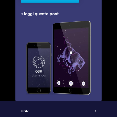
leggi questo post
o
OSR