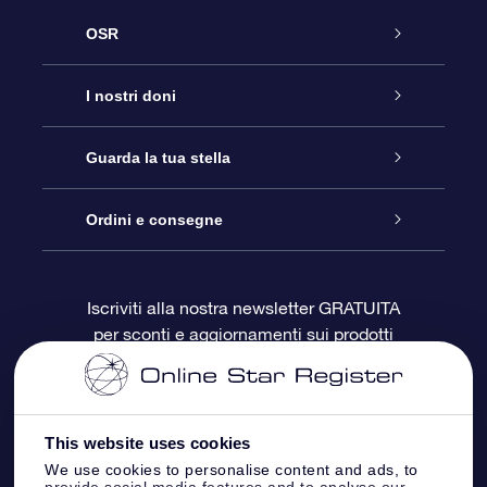
OSR
Assistenza
I nostri doni
Contattaci
Online Star Gift
Guarda la tua stella
Blog
Pacchetto regalo OSR
Registro stellare
Ordini e consegne
Domande frequenti
Super Star Gift
App OSR Star Finder
Login Cliente
Iscriviti alla nostra newsletter GRATUITA
per sconti e aggiornamenti sui prodotti
OSR Recensioni
Gift Card OSR
Star Page personalizzata
Informazioni di Pagamento
Doni aziendali
One Million Stars
Informazioni di Spedizione
This website uses cookies
OSR Starsaver
Politica di reso
We use cookies to personalise content and ads, to
provide social media features and to analyse our