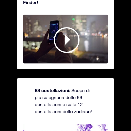
Finder!
88 costellazioni:
Scopri di
più su ognuna delle 88
costellazioni e sulle 12
costellazioni dello zodiaco!
Andromeda - La fanciulla in catene
Antli