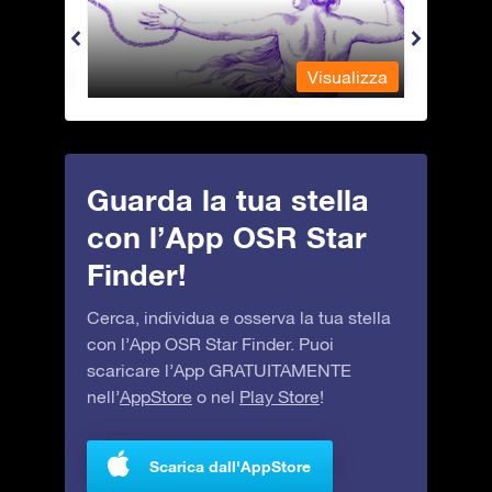
alizza
Visualizza
Guarda la tua stella
con l’App OSR Star
Finder!
Cerca, individua e osserva la tua stella
con l’App OSR Star Finder. Puoi
scaricare l’App GRATUITAMENTE
nell’
AppStore
o nel
Play Store
!
Scarica dall'AppStore