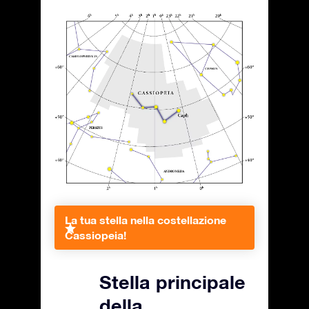
La tua stella nella costellazione
Cassiopeia!
Stella principale
della