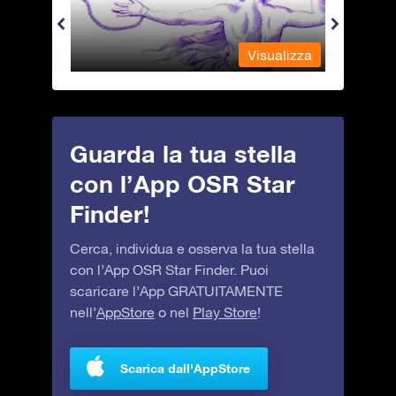
alizza
Visualizza
Guarda la tua stella
con l’App OSR Star
Finder!
Cerca, individua e osserva la tua stella
con l’App OSR Star Finder. Puoi
scaricare l’App GRATUITAMENTE
nell’
AppStore
o nel
Play Store
!
Scarica dall'AppStore