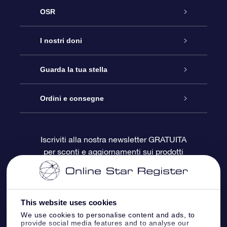
OSR
Assistenza
I nostri doni
Contattaci
Online Star Gift
Guarda la tua stella
Blog
Pacchetto regalo OSR
Registro stellare
Ordini e consegne
Domande frequenti
Super Star Gift
App OSR Star Finder
Login Cliente
Iscriviti alla nostra newsletter GRATUITA
per sconti e aggiornamenti sui prodotti
OSR Recensioni
Gift Card OSR
Star Page personalizzata
Informazioni di Pagamento
Doni aziendali
One Million Stars
Informazioni di Spedizione
This website uses cookies
OSR Starsaver
Politica di reso
We use cookies to personalise content and ads, to
provide social media features and to analyse our