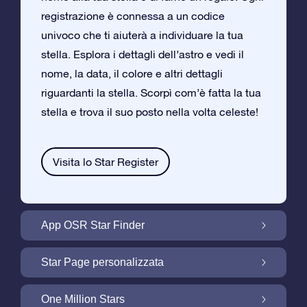
registrazione è connessa a un codice
univoco che ti aiuterà a individuare la tua
stella. Esplora i dettagli dell’astro e vedi il
nome, la data, il colore e altri dettagli
riguardanti la stella. Scorpì com’è fatta la tua
stella e trova il suo posto nella volta celeste!
Visita lo Star Register
App OSR Star Finder
Trova la tua Stella nella Volta Celeste con
Star Page personalizzata
l’App OSR Star Finder
Personalizza il tuo Regalo Stellare con la
One Million Stars