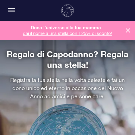
Dona l’universo alla tua mamma –
dai il nome a una stella con il 25% di sconto!
Regalo di Capodanno? Regala
una stella!
Registra la tua stella nella volta celeste e fai un
dono unico ed eterno in occasione del Nuovo
Anno ad amici e persone care.