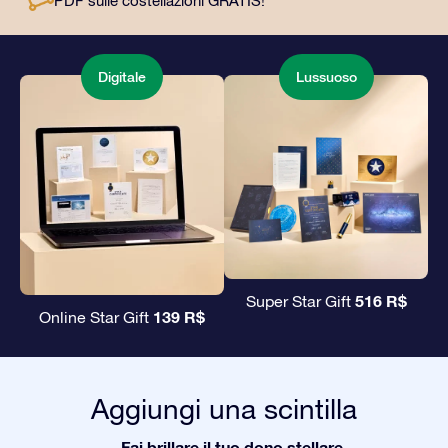
PDF sulle costellazioni GRATIS!
Digitale
Lussuoso
516 R$
Super Star Gift
139 R$
Online Star Gift
Aggiungi una scintilla
Fai brillare il tuo dono stellare