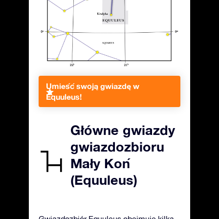
Umieść swoją gwiazdę w
Equuleus!
Główne gwiazdy
gwiazdozbioru
Mały Koń
(Equuleus)
Gwiazdozbiór Equuleus obejmuje kilka