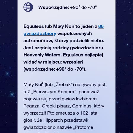
Współrzędne:
+90° do -70°
Equuleus lub Mały Koń to jeden z
88
gwiazdozbiory
współczesnych
astronomów, którzy podzielili niebo.
Jest częścią rodziny gwiazdozbioru
Heavenly Waters. Equuleus najlepiej
widać w miejscu: wrzesień
(współrzędne: +90° do -70°).
Mały Koń (lub „Źrebak”) nazywany jest
też „Pierwszym Koniem”, ponieważ
pojawia się przed gwiazdozbiorem
Pegaza. Grecki pisarz, Geminus, który
wyprzedził Ptolemeusza o 102 lata,
głosił, że Hipparch przedstawił
gwiazdozbiór o nazwie „Protome