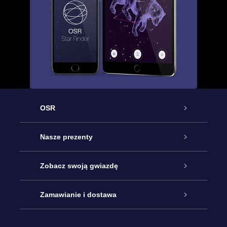
OSR
Obsługa
Nasze prezenty
Kontakt
Podarunek Gwiazda Online
Zobacz swoją gwiazdę
Blog
Pakiet Podarunkowy OSR
Rejestr Gwiazd
Zamawianie i dostawa
Najczęściej zadawane pytania
Prezent Super Star
Aplikacją OSR Star Finder
Logowanie