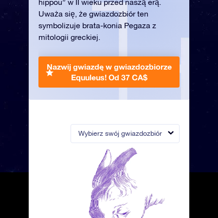
hippou” w II wieku przed naszą erą.
Uważa się, że gwiazdozbiór ten
symbolizuje brata-konia Pegaza z
mitologii greckiej.
Nazwij gwiazdę w gwiazdozbiorze
Equuleus!
Od 37 CA$
Wybierz swój gwiazdozbiór