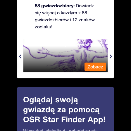
88 gwiazdozbiory:
Dowiedz
się więcej o każdym z 88
gwiazdozbiorów i 12 znaków
zodiaku!
Andromeda - Związana panna
Antli
obacz
Zobacz
Oglądaj swoją
gwiazdę za pomocą
OSR Star Finder App!
Wyszukaj, zlokalizuj i oglądaj swoją