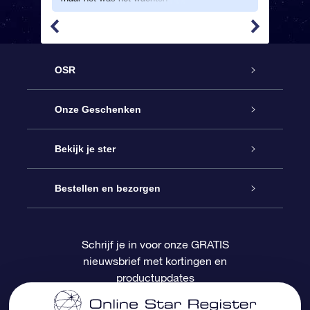
helemaal waard.
ik kom sn
nog een 
OSR
Service
Onze Geschenken
Contact
Online Star Gift
Bekijk je ster
Blog
OSR Cadeaupakket
Sterrenregister
Bestellen en bezorgen
Veelgestelde vragen
Super Ster Cadeau
OSR Star Finder App
Klantenlogin
Schrijf je in voor onze GRATIS
nieuwsbrief met kortingen en
OSR Recensies
OSR Cadeaukaart
Gepersonaliseerde sterrenpagina
Betalingsinformatie
productupdates
Relatiegeschenken
One Million Stars
Verzendinformatie