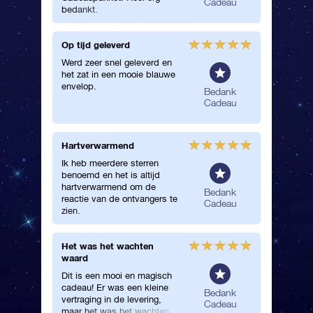
Cadeau
bedankt.
geweldig
Op tijd geleverd
Ontzett
service
Werd zeer snel geleverd en
het zat in een mooie blauwe
Ontzette
envelop.
service
Bedank
kwam op 
Cadeau
de ster 
opzoeke
Star Fin
Hartverwarmend
Een gew
bedankt
Ik heb meerdere sterren
Geweldi
benoemd en het is altijd
ontwerp 
hartverwarmend om de
geweldi
Bedank
reactie van de ontvangers te
buren!
Cadeau
zien.
Het was het wachten
Prachti
waard
Ik heb 
Dit is een mooi en magisch
Cadeaup
cadeau! Er was een kleine
mijn mo
Bedank
vertraging in de levering,
voor haa
Cadeau
maar het was het wachten
certifica