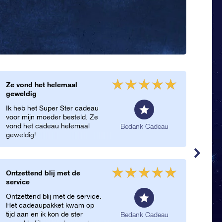
Ze vond het helemaal
Een
geweldig
Gew
Ik heb het Super Ster cadeau
ontw
voor mijn moeder besteld. Ze
gew
vond het cadeau helemaal
bure
Bedank Cadeau
geweldig!
Ontzettend blij met de
Prac
service
Ik 
Ontzettend blij met de service.
best
Het cadeaupakket kwam op
beda
tijd aan en ik kon de ster
ster
Bedank Cadeau