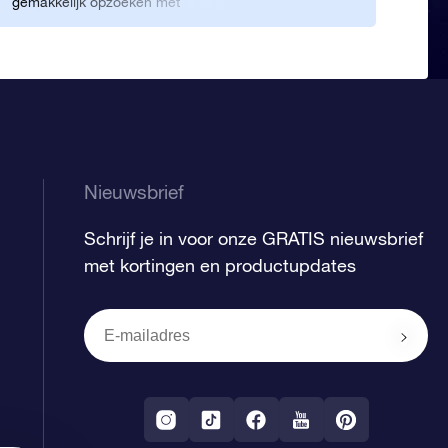
gemakkelijk opzoeken met
en i
behulp van de Star Finder-
om n
app. Hartelijk bedankt!
ben
Nieuwsbrief
Schrijf je in voor onze GRATIS nieuwsbrief
met kortingen en productupdates