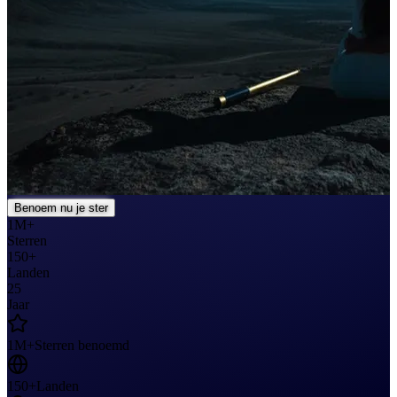
Benoem nu je ster
1M+
Sterren
150+
Landen
25
Jaar
1M+
Sterren benoemd
150+
Landen