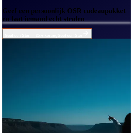
Geef een persoonlijk OSR cadeaupakket
en laat iemand echt stralen
Geef een Ster — 25% korting
Geef een Ster