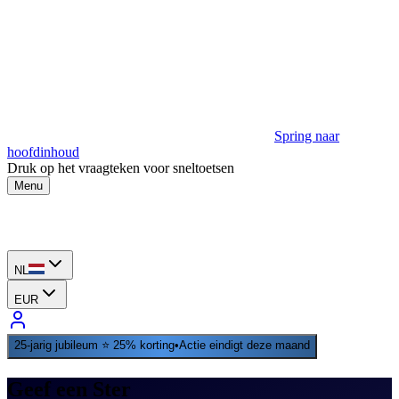
Spring naar
hoofdinhoud
Druk op het vraagteken voor sneltoetsen
Menu
NL
EUR
25‑jarig jubileum ⭐ 25% korting
•
Actie eindigt deze maand
Geef een Ster