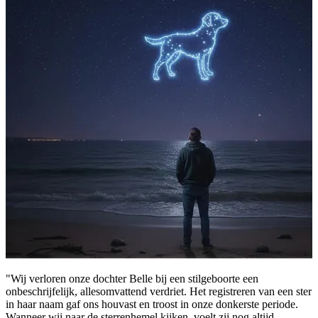
"Wij verloren onze dochter Belle bij een stilgeboorte een
onbeschrijfelijk, allesomvattend verdriet. Het registreren van een ster
in haar naam gaf ons houvast en troost in onze donkerste periode.
Wanneer wij naar de sterrenhemel kijken, voelt zij nog altijd