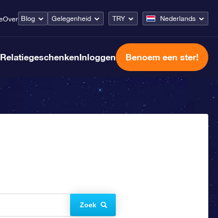
Blog
Gelegenheid
TRY
Nederlands
e
Over
Relatiegeschenken
Inloggen
Benoem een ster!
Zoek