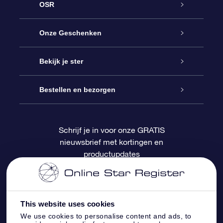
OSR
Service
Onze Geschenken
Contact
Online Star Gift
Bekijk je ster
Blog
OSR Cadeaupakket
Sterrenregister
Bestellen en bezorgen
Veelgestelde vragen
Super Ster Cadeau
OSR Star Finder App
Klantenlogin
Schrijf je in voor onze GRATIS
nieuwsbrief met kortingen en
OSR Recensies
OSR Cadeaukaart
Gepersonaliseerde sterrenpagina
Betalingsinformatie
productupdates
Relatiegeschenken
One Million Stars
Verzendinformatie
OSR Starsaver
Retourbeleid
This website uses cookies
We use cookies to personalise content and ads, to