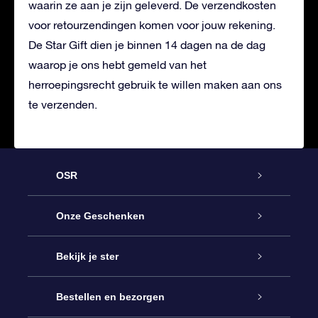
waarin ze aan je zijn geleverd. De verzendkosten
voor retourzendingen komen voor jouw rekening.
De Star Gift dien je binnen 14 dagen na de dag
waarop je ons hebt gemeld van het
herroepingsrecht gebruik te willen maken aan ons
te verzenden.
OSR
Service
Onze Geschenken
Contact
Online Star Gift
Bekijk je ster
Blog
OSR Cadeaupakket
Sterrenregister
Bestellen en bezorgen