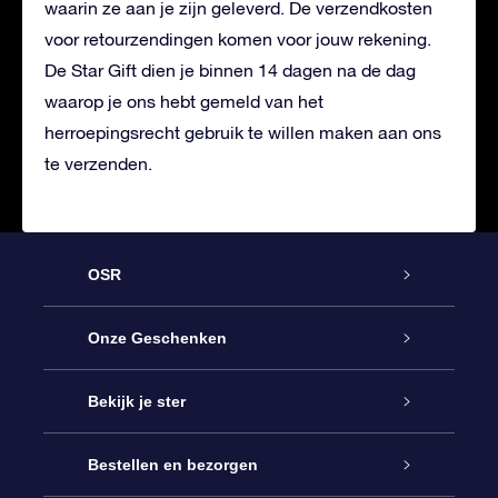
waarin ze aan je zijn geleverd. De verzendkosten
voor retourzendingen komen voor jouw rekening.
De Star Gift dien je binnen 14 dagen na de dag
waarop je ons hebt gemeld van het
herroepingsrecht gebruik te willen maken aan ons
te verzenden.
OSR
Service
Onze Geschenken
Contact
Online Star Gift
Bekijk je ster
Blog
OSR Cadeaupakket
Sterrenregister
Bestellen en bezorgen