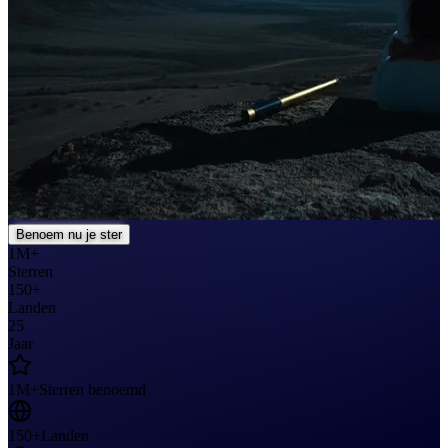
Benoem nu je ster
1M+
Sterren
150+
Landen
25
Jaar
1M+
Sterren benoemd
150+
Landen