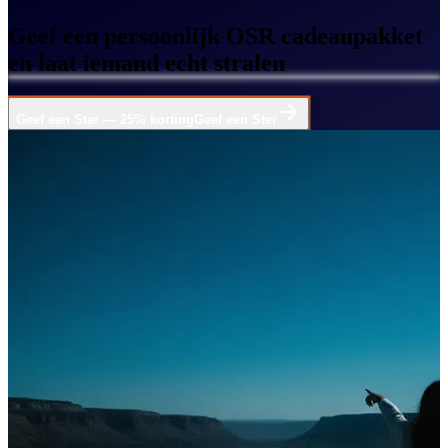
Geef een persoonlijk OSR cadeaupakket
en laat iemand echt stralen
Geef een Ster — 25% korting
Geef een Ster