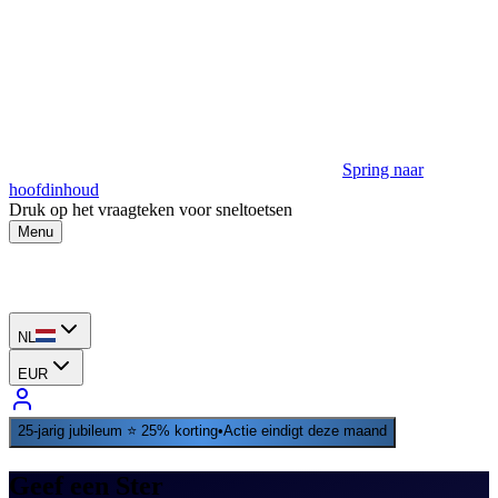
Spring naar
hoofdinhoud
Druk op het vraagteken voor sneltoetsen
Menu
NL
EUR
25‑jarig jubileum ⭐ 25% korting
•
Actie eindigt deze maand
Geef een Ster