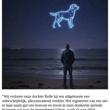
"Wij verloren onze dochter Belle bij een stilgeboorte een
onbeschrijfelijk, allesomvattend verdriet. Het registreren van een ster
in haar naam gaf ons houvast en troost in onze donkerste periode.
Wanneer wij naar de sterrenhemel kijken, voelt zij nog altijd