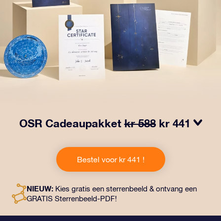
OSR Cadeaupakket
kr 588
kr 441
Laat ogen twinkelen met het OSR Cadeaupakket! Dit
cadeau bevat een prachtige envelop en
Bestel voor kr 441 !
gepersonaliseerde documenten die naar een adres
naar keuze worden verzonden, evenals digitale
documenten en gratis gebruik van onze apps. Het is
NIEUW:
Kies gratis een sterrenbeeld & ontvang een
een magische manier om een blijvend cadeau te geven
GRATIS Sterrenbeeld-PDF!
aan vrienden en dierbaren.