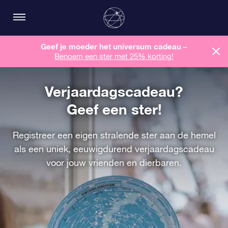
Geef je moeder het universum cadeau –
Benoem een ​​ster met 25% korting!
Verjaardagscadeau?
Geef een ster!
Registreer een eigen stralende ster aan de hemel
als een uniek, eeuwigdurend verjaardagscadeau
voor jouw vrienden en dierbaren.