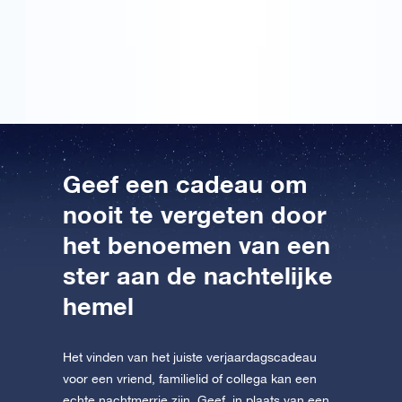
Via deze weg wil ik hem graag bedanken voor dit lieve
gebaar. Ik kan me eerlijk gezegd geen leuker
verjaardagscadeau bedenken!
Geef een cadeau om
nooit te vergeten door
het benoemen van een
ster aan de nachtelijke
hemel
Het vinden van het juiste verjaardagscadeau
voor een vriend, familielid of collega kan een
echte nachtmerrie zijn. Geef, in plaats van een