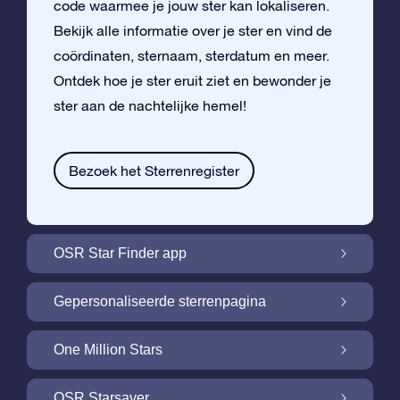
code waarmee je jouw ster kan lokaliseren.
Bekijk alle informatie over je ster en vind de
coördinaten, sternaam, sterdatum en meer.
Ontdek hoe je ster eruit ziet en bewonder je
ster aan de nachtelijke hemel!
Bezoek het Sterrenregister
OSR Star Finder app
Vind je eigen ster aan de nachtelijke hemel
Gepersonaliseerde sterrenpagina
met de OSR Star Finder App
Personaliseer jouw ster met een gratis
One Million Stars
sterrenpagina
One Million Stars: Vlieg door ons
OSR Starsaver