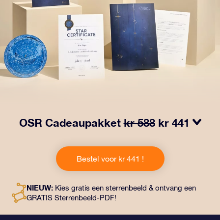
OSR Cadeaupakket
kr 588
kr 441
Laat ogen twinkelen met het OSR Cadeaupakket! Dit
cadeau bevat een prachtige envelop en
Bestel voor kr 441 !
gepersonaliseerde documenten die naar een adres
naar keuze worden verzonden, evenals digitale
documenten en gratis gebruik van onze apps. Het is
NIEUW:
Kies gratis een sterrenbeeld & ontvang een
een magische manier om een blijvend cadeau te geven
GRATIS Sterrenbeeld-PDF!
aan vrienden en dierbaren.