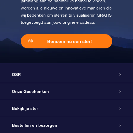
jarenlang aan de nachtelijke hemel te vinden,
worden alle nieuwe en innovatieve manieren die
wij bedenken om sterren te visualiseren GRATIS
toegevoegd aan jouw originele cadeau.
Benoem nu een ster!
OSR
Service
Onze Geschenken
Contact
Online Star Gift
Bekijk je ster
Blog
OSR Cadeaupakket
Sterrenregister
Bestellen en bezorgen