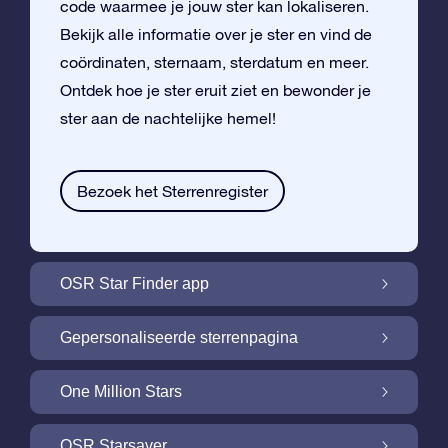
code waarmee je jouw ster kan lokaliseren.
Bekijk alle informatie over je ster en vind de
coördinaten, sternaam, sterdatum en meer.
Ontdek hoe je ster eruit ziet en bewonder je
ster aan de nachtelijke hemel!
Bezoek het Sterrenregister
OSR Star Finder app
Vind je eigen ster aan de nachtelijke hemel
Gepersonaliseerde sterrenpagina
met de OSR Star Finder App
Personaliseer jouw ster met een gratis
One Million Stars
sterrenpagina
One Million Stars: Vlieg door ons
OSR Starsaver