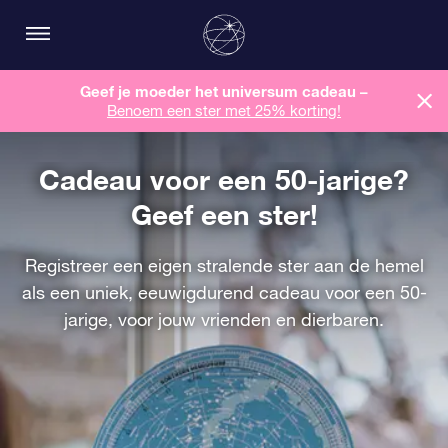
Geef je moeder het universum cadeau –
Benoem een ​​ster met 25% korting!
Cadeau voor een 50-jarige?
Geef een ster!
Registreer een eigen stralende ster aan de hemel
als een uniek, eeuwigdurend cadeau voor een 50-
jarige, voor jouw vrienden en dierbaren.