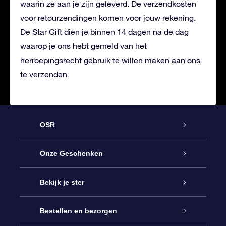
waarin ze aan je zijn geleverd. De verzendkosten
voor retourzendingen komen voor jouw rekening.
De Star Gift dien je binnen 14 dagen na de dag
waarop je ons hebt gemeld van het
herroepingsrecht gebruik te willen maken aan ons
te verzenden.
OSR
Service
Onze Geschenken
Contact
Online Star Gift
Bekijk je ster
Blog
OSR Cadeaupakket
Sterrenregister
Bestellen en bezorgen