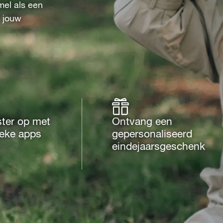
mel als een
 jouw
ster op met
Ontvang een
ieke apps
gepersonaliseerd
eindejaarsgeschenk