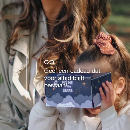
Geef een cadeau dat
voor altijd blijft
bestaan!