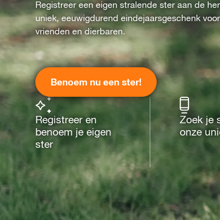
Registreer een eigen stralende ster aan de he
uniek, eeuwigdurend eindejaarsgeschenk voor
vrienden en dierbaren.
Benoem nu een ster!
Registreer en
Zoek je 
benoem je eigen
onze un
ster