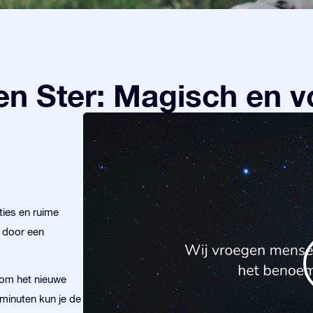
n Ster: Magisch en v
ies en ruime
r door een
 om het nieuwe
 minuten kun je de