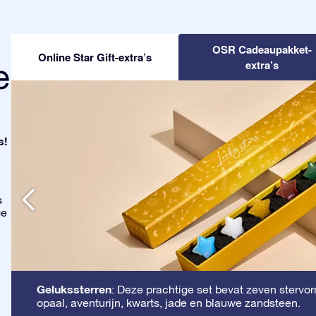
OSR Cadeaupakket-
Online Star Gift-extra’s
e
extra’s
s!
s
ge
Gelukssterren
: Deze prachtige set bevat zeven stervorm
opaal, aventurijn, kwarts, jade en blauwe zandsteen.