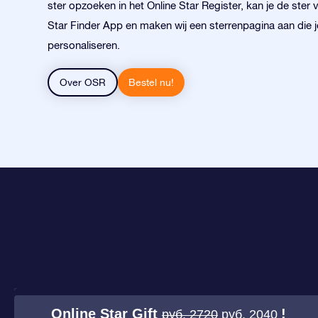
ster opzoeken in het Online Star Register, kan je de ster
Star Finder App en maken wij een sterrenpagina aan die j
personaliseren.
Over OSR
Bestel nu!
Online Star Gift
!
руб. 2720
руб. 2040