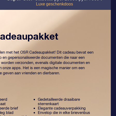
Luxe geschenkdoos
adeaupakket
elen met het OSR Cadeaupakket! Dit cadeau bevat een
p en gepersonaliseerde documenten die naar een
 worden verzonden, evenals digitale documenten en
an onze apps. Het is een magische manier om een
te geven aan vrienden en dierbaren.
eerd
Gedetailleerde draaibare
caat
sterrenkaart
erde brief
Elegante cadeauverpakking
leg blad
Envelop die in elke brievenbus