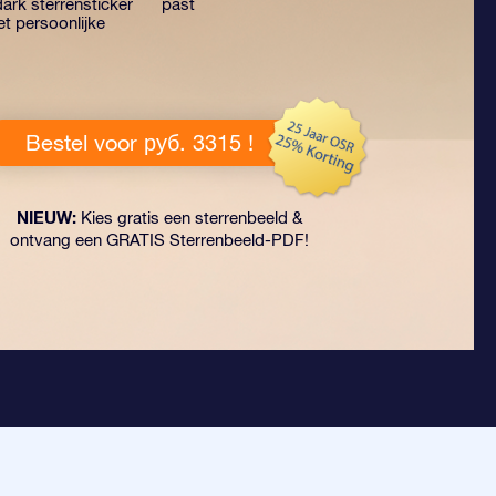
ark sterrensticker
past
t persoonlijke
Bestel voor руб. 3315 !
NIEUW:
Kies gratis een sterrenbeeld &
ontvang een GRATIS Sterrenbeeld-PDF!