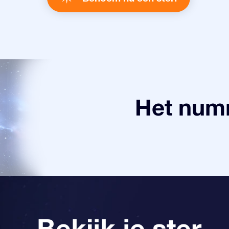
Het numm
Bekijk je ster