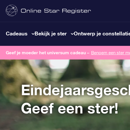
Cadeaus
Bekijk je ster
Ontwerp je constellati
Geef je moeder het universum cadeau –
Benoem een ​​ster m
Eindejaarsges
Geef een ster!