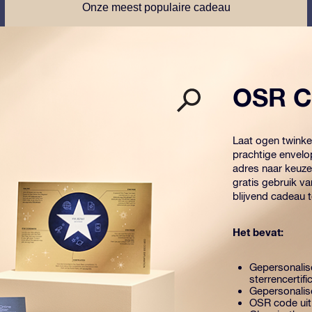
Onze meest populaire cadeau
OSR C
Laat ogen twink
prachtige envelo
adres naar keuze
gratis gebruik v
blijvend cadeau 
Het bevat:
Gepersonalis
sterrencertifi
Gepersonalise
OSR code uit