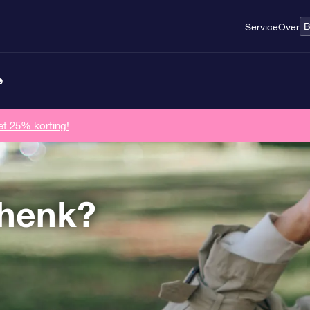
B
Service
Over
e
et 25% korting!
chenk?