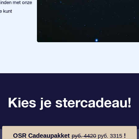
 vinden met onze
e kunt
Kies je stercadeau!
OSR Cadeaupakket
!
руб. 4420
руб. 3315