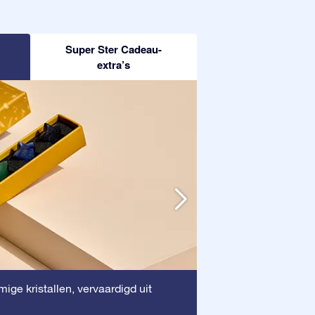
Super Ster Cadeau-
extra’s
Houten lijst
ige kristallen, vervaardigd uit
: Deze
waardevolle docum