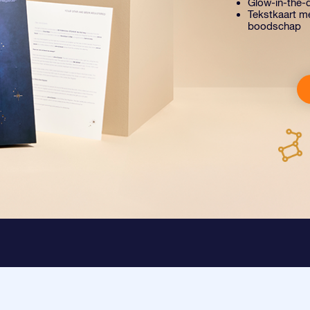
Glow-in-the-d
Tekstkaart me
boodschap